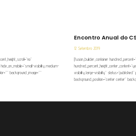
Encontro Anual do C
12 Setembro 2019
ent_height_scroll=”no”
[fusion_builder_container hundred_percent=
hide_on_mobile=”small-visibility,medium-
hundred_percent_height_center_content=”ye
_color=”” background_image=””
visibility,large-visibility” status=”publi
background_position=”center center” back