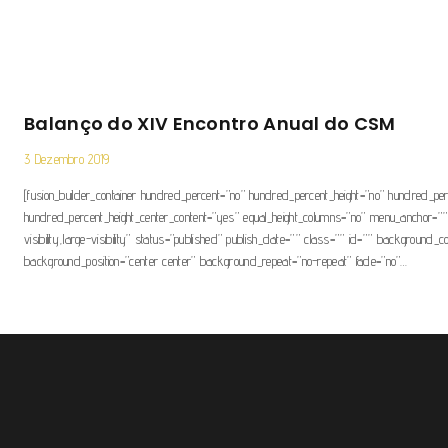
Balanço do XIV Encontro Anual do CSM
3 Dezembro 2019
[fusion_builder_container hundred_percent=”no” hundred_percent_height=”no” hundred_perc
hundred_percent_height_center_content=”yes” equal_height_columns=”no” menu_anchor=”” 
visibility,large-visibility” status=”published” publish_date=”” class=”” id=”” background
background_position=”center center” background_repeat=”no-repeat” fade=”no”…