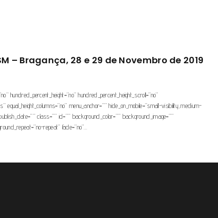
SM – Bragança, 28 e 29 de Novembro de 2019
”no” hundred_percent_height=”no” hundred_percent_height_scroll=”no”
s” equal_height_columns=”no” menu_anchor=”” hide_on_mobile=”small-visibility,medium-
shed” publish_date=”” class=”” id=”” background_color=”” background_image=””
ground_repeat=”no-repeat” fade=”no”…