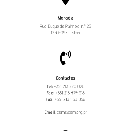
Morada
Rua Duque de Palmela n.º 23
1250-097 Lisboa
Contactos
Tel:
+351 213 220 020
Fax:
+351 213 474 918
Fax:
+351 213 430 056
Email:
csm@csm.org.pt