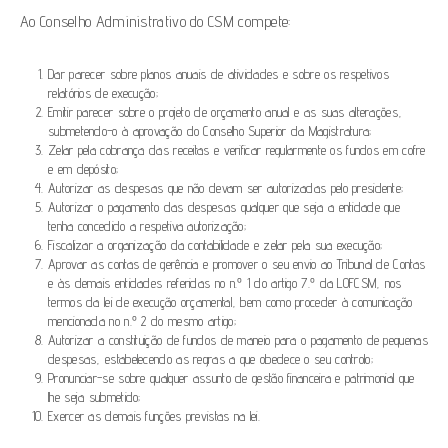
Ao Conselho Administrativo do CSM compete:
Dar parecer sobre planos anuais de atividades e sobre os respetivos
relatórios de execução;
Emitir parecer sobre o projeto de orçamento anual e as suas alterações,
submetendo-o à aprovação do Conselho Superior da Magistratura;
Zelar pela cobrança das receitas e verificar regularmente os fundos em cofre
e em depósito;
Autorizar as despesas que não devam ser autorizadas pelo presidente;
Autorizar o pagamento das despesas qualquer que seja a entidade que
tenha concedido a respetiva autorização;
Fiscalizar a organização da contabilidade e zelar pela sua execução;
Aprovar as contas de gerência e promover o seu envio ao Tribunal de Contas
e às demais entidades referidas no n.º 1 do artigo 7.º da LOFCSM, nos
termos da lei de execução orçamental, bem como proceder à comunicação
mencionada no n.º 2 do mesmo artigo;
Autorizar a constituição de fundos de maneio para o pagamento de pequenas
despesas, estabelecendo as regras a que obedece o seu controlo;
Pronunciar-se sobre qualquer assunto de gestão financeira e patrimonial que
lhe seja submetido;
Exercer as demais funções previstas na lei.