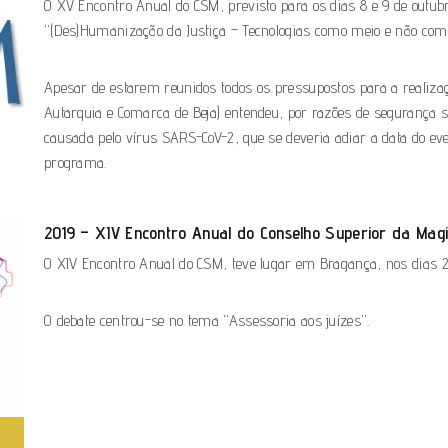
O XV Encontro Anual do CSM, previsto para os dias 8 e 9 de outu
“(Des)Humanização da Justiça – Tecnologias como meio e não como 
Apesar de estarem reunidos todos os pressupostos para a realiz
Autarquia e Comarca de Beja) entendeu, por razões de segurança 
causada pelo vírus SARS-CoV-2, que se deveria adiar a data do 
programa.
2019 – XIV Encontro Anual do Conselho Superior da Magi
O XIV Encontro Anual do CSM, teve lugar em Bragança, nos dias 2
O debate centrou-se no tema “Assessoria aos juízes”.