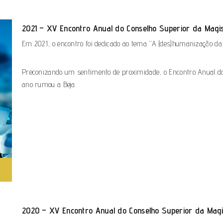
2021 – XV Encontro Anual do Conselho Superior da Magis
Em 2021, o encontro foi dedicado ao tema “A (des)humanização da
Preconizando um sentimento de proximidade, o Encontro Anual do
ano rumou a Beja.
2020 – XV Encontro Anual do Conselho Superior da Magi