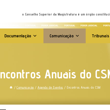
o Conselho Superior da Magistratura é um órgão constituci
Documentação
Comunicação
Tribunais
Encontros Anuais do CS
/
Comunicação
/
Agenda de Eventos
/
Encontros Anuais do CSM