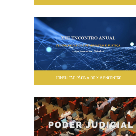
CONSULTAR PÁGINA DO XIV ENCONTRO