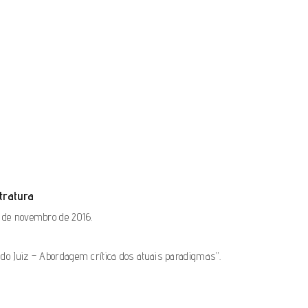
tratura
9 de novembro de 2016.
 do Juiz – Abordagem crítica dos atuais paradigmas”.