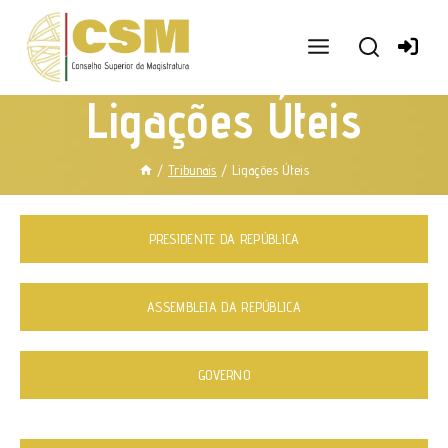
Ir
para
o
conteúdo
Ligações Úteis
/
Tribunais
/
Ligações Úteis
PRESIDENTE DA REPÚBLICA
ASSEMBLEIA DA REPÚBLICA
GOVERNO