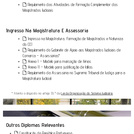
Regulamento das Atividades de Formação Complementar dos
Magistrados Judiciais
Ingresso Na Magistratura E Assessoria
Ingresso na Magistratura, Formação de Magistrados e Natureza
do CEJ
Regulamento do Gabinete de Apoio aos Magistrados Judiciais de
Comarca – Assessorias*
Anexo I – Modelo para marcação de férias
Anexo II – Modelo para justificação de faltas
Regulamento da Assessoria no Supremo Tribunal de Justiça para a
Magistratura Judicial
* Atento o disposto no artigo 35.º da
Lei da Organização do Sistema Judiciário
Outros Diplomas Relevantes
Constituição da República Portuguesa