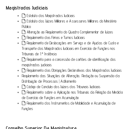
Magistrados Judiciais
Estatuto dos Magistrados Judiciais
Estatuto dos
Juízes Militares e Assessores Militares do Ministério
Público
Alteração ao Regulamento do Quadro Complementar de Juízes
Regulamento das Férias e Turnos Judiciais
Regulamento de Deslocações em Serviço e de Ajudas de Custo e
Transporte dos Magistrados Judiciais em Exercício de Funções nos
Tribunais de 1.ª Instância
Regulamento para a concessão de cartões de identificação dos
magistrados judiciais
Regulamento das Obrigações Declarativas dos Magistrados Judiciais
Regulamento das Situações de Alteração, Redução ou Suspensão da
Distribuição de Processos
|
Aditamento
Código de Conduta dos Juízes dos Tribunais Judiciais
Regulamento sobre a Aplicação nos Tribunais da Relação da Medida
de Exercício de Funções em Acumulação
Regulamento dos Instrumentos de Mobilidade e Acumulação de
Funções
Conselho Superior Da Magistratura