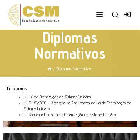
Ir
para
o
conteúdo
Diplomas
Normativos
/
Diplomas Normativos
Tribunais
Lei da Organização do Sistema Judiciário
DL 86/2016 – Alteração ao Regulamento da Lei de Organização do
Sistema Judiciário
Regulamento da Lei de Organização do Sistema Judiciário