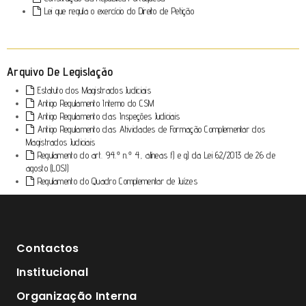
Lei que regula o exercício do Direito de Petição
Arquivo De Legislação
Estatuto dos Magistrados Judiciais
Antigo Regulamento Interno do CSM
Antigo Regulamento das Inspeções Judiciais
Antigo Regulamento das Atividades de Formação Complementar dos
Magistrados Judiciais
Regulamento do art. 94.º n.º 4, alíneas f) e g) da Lei 62/2013 de 26 de
agosto (LOSJ)
Regulamento do Quadro Complementar de Juízes
Contactos
Institucional
Organização Interna