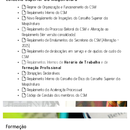
Regime de Organização e Funcionamento do CSM
Regulamento Interno do CSM
Novo Regulamento de Inspeções do Conselho Superior da
Magistratura
Regulamento do Processo Eleitoral do CSM
e
Alteração ao
Regulamento
(Ver versão consolidada)
Regulamento de Emolumentos da Secretaria do CSM [Alteração –
2025]
Regulamento de deslocações em serviço e de ajudas de custo do
CSM
Regulamentos Internos de
Horário de Trabalho
e de
Formação Profissional
Obrigações Declarativas
Regulamento Interno do Conselho de Ética do Conselho Superior da
Magistratura
Regulamento da Aceleração Processual
Código de Conduta dos membros do CSM
Formação