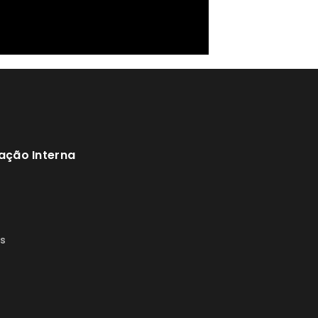
ação Interna
s
s