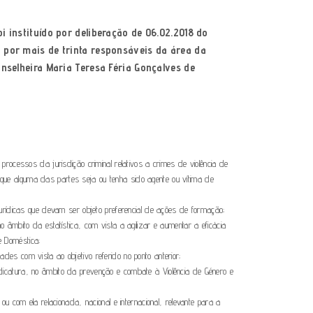
i instituído por deliberação de 06.02.2018 do
o por mais de trinta responsáveis da área da
Conselheira Maria Teresa Féria Gonçalves de
 processos da jurisdição criminal relativos a crimes de violência de
que alguma das partes seja ou tenha sido agente ou vítima de
 jurídicas que devam ser objeto preferencial de ações de formação;
o âmbito da estatística, com vista a agilizar e aumentar a eficácia
e Doméstica;
des com vista ao objetivo referido no ponto anterior;
dicatura, no âmbito da prevenção e combate à Violência de Género e
 ou com ela relacionada, nacional e internacional, relevante para a