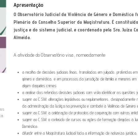
Apresentação
O Observatório Judicial da Violência de Género e Doméstica fo
Plenário do Conselho Superior da Magistratura. É constituíd
justiça e do sistema judicial, e coordenado pela Sra. Juíza 
Almeida.
A atividade do Observatório visa, nomeadamente:
a recolha de decisões judiciais finais, transitadas em julgado, proferidas em
género e doméstica, e em processos da jurisdição de família e menores em 
algum daqueles crimes;
a análise das referidas decisões judiciais com vista identificar as questões
sugerir ao C.S.M. alterações legislativas ou regulamentares, designadamente n
da administração da Justiça na prevenção e combate à Violência de Género 
tos
sugerir ao C.S.M. a celebração de protocolos de cooperação com outras entida
ca.
sugerir ao C.S.M. o conteúdo de cursos ou ações de formação dirigidas à Ju
Doméstica;
difundir entre a Magistratura Judicial toda a informação de natureza jurídica,