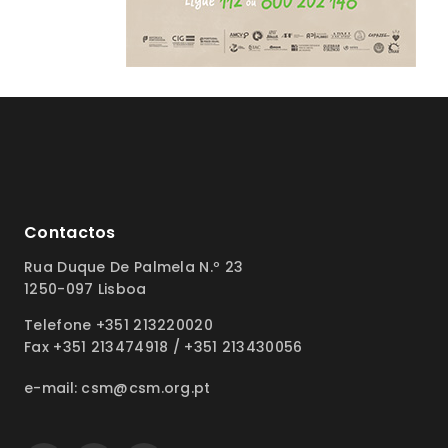
Contactos
Rua Duque De Palmela N.º 23
1250-097 Lisboa
Telefone +351 213220020
Fax +351 213474918 / +351 213430056
e-mail: csm@csm.org.pt