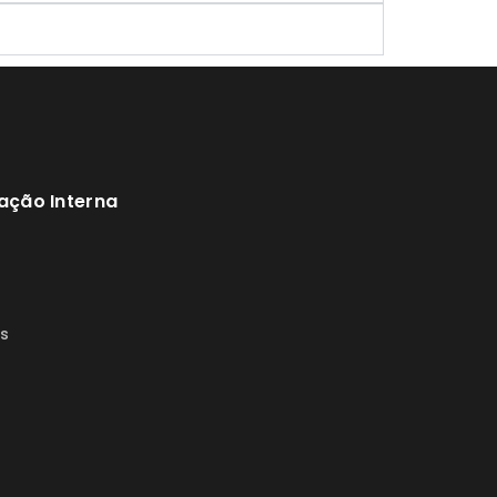
ação Interna
s
s