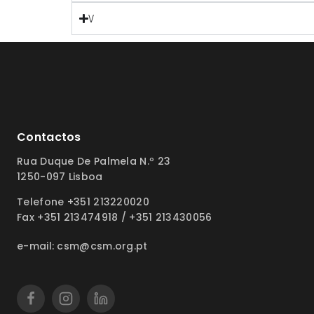
V
Contactos
Rua Duque De Palmela N.º 23
1250-097 Lisboa
Telefone +351 213220020
Fax +351 213474918 / +351 213430056
e-mail: csm@csm.org.pt