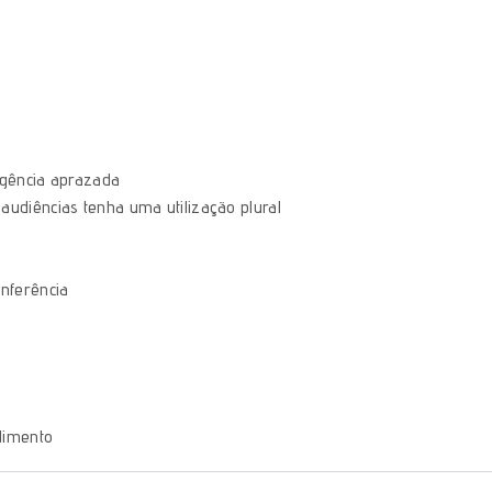
ligência aprazada
udiências tenha uma utilização plural
nferência
dimento