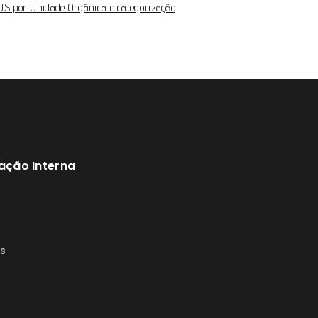
US por Unidade Orgânica e categorização
ação Interna
s
s