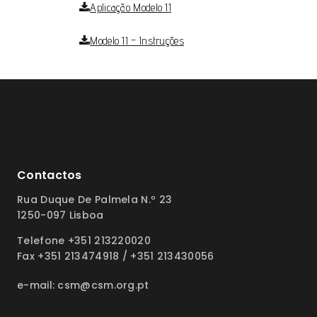
Aplicação Modelo 11
Modelo 11 – Instruções
Contactos
Rua Duque De Palmela N.º 23
1250-097 Lisboa
Telefone +351 213220020
Fax +351 213474918 / +351 213430056
e-mail: csm@csm.org.pt