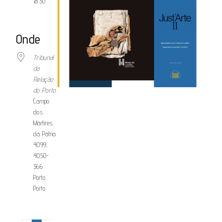
18:30
Onde
Tribunal
da
Relação
do Porto
Campo
dos
Mártires
da Pátria
4099,
4050-
366
Porto,
Porto