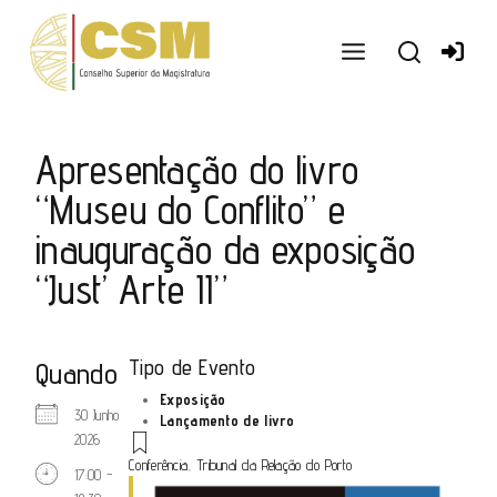
Ir
para
o
conteúdo
Apresentação do livro
“Museu do Conflito” e
inauguração da exposição
“Just’ Arte II”
Tipo de Evento
Quando
Exposição
30 Junho
Lançamento de livro
2026
Conferência
,
Tribunal da Relação do Porto
17:00 -