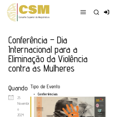
Ir
para
o
conteúdo
Conferência – Dia
Internacional para a
Eliminação da Violência
contra as Mulheres
Tipo de Evento
Quando
Conferências
25
Novembr
o
2024