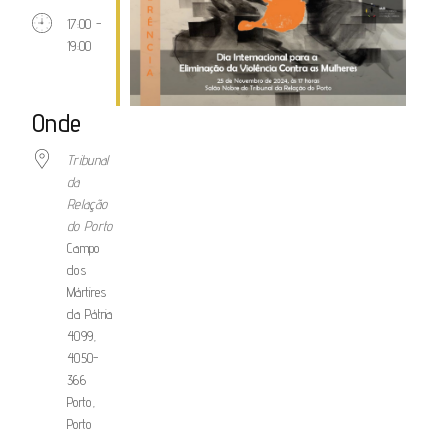
17:00 -
19:00
Onde
Tribunal
da
Relação
do Porto
Campo
dos
Mártires
da Pátria
4099,
4050-
366
Porto,
Porto