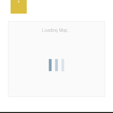
A
Loading Map....