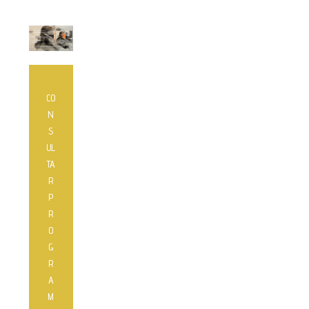
CO
N
S
UL
TA
R
P
R
O
G
R
A
M