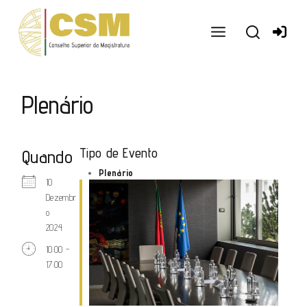
Ir
para
o
conteúdo
Plenário
Tipo de Evento
Quando
Plenário
10
Dezembr
o
2024
10:00 -
17:00