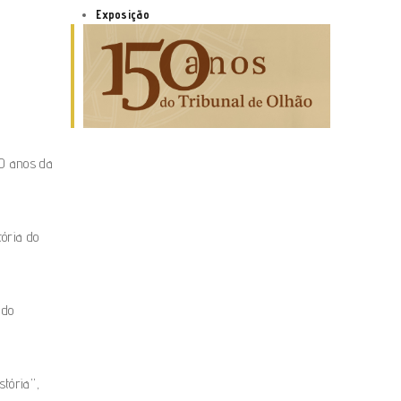
Exposição
50 anos da
ória do
 do
tória”,