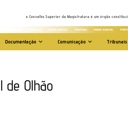
o Conselho Superior da Magistratura é um órgão constituci
Documentação
Comunicação
Tribunais
l de Olhão