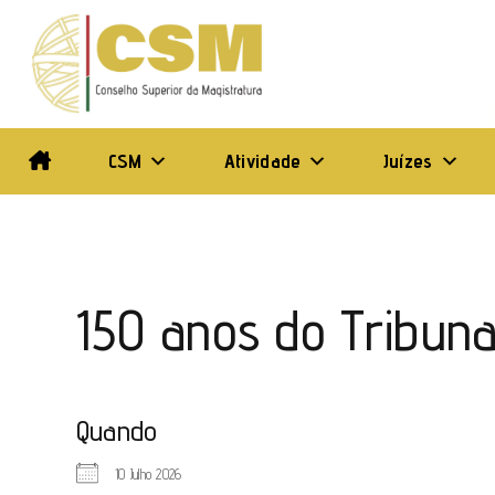
Ir
para
o
conteúdo
CSM
Atividade
Juízes
150 anos do Tribuna
Quando
10 Julho 2026