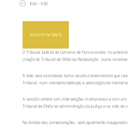
10:00 - 17:00
ASSISTIR EM DIRETO
O Tribunal Judicial da Comarca de Faro assinala, no próximo 
criação do Tribunal de Olhão da Restauração, numa iniciativa
A data será assinalada numa sessão comemorativa que reunirá
Tribunal, num momento dedicado à valorização da memória jud
A sessão contará com intervenções institucionais e com um
Tribunal de Olhão na administração da justiça e na vida da 
No âmbito das comemorações, será igualmente inaugurada a 