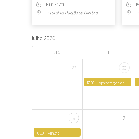
15:00 - 17:00
14
Tribunal da Relação de Coimbra
T
Julho 2026
SEG
TER
29
30
17:00 -
Apresentação do livro "Museu do Conflito" e inauguração da exposição "Just' Arte II"
7
6
10:00 -
Plenário