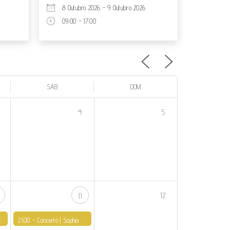
8 Outubro 2026 - 9 Outubro 2026
09:00 - 17:00
SÁB
DOM
4
5
12
11
21:00 -
Concerto | Sophia - Direito, Justiça, Património e Música