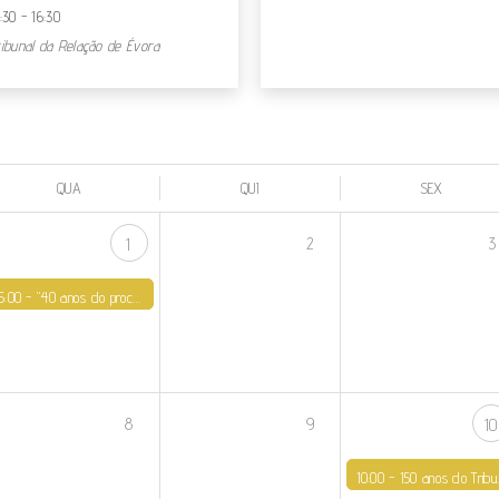
:30 - 16:30
ribunal da Relação de Évora
QUA
QUI
SEX
2
3
1
15:00 -
"40 anos do processo-crime do atentado de 12 de maio de 1982 contra o Papa João Paulo II"
8
9
10
10:00 -
150 anos do Tribunal de Olhão