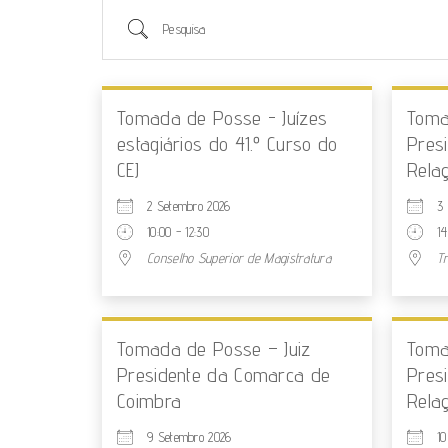
Tomada de Posse - Juízes
Toma
estagiários do 41.º Curso do
Pres
CEJ
Rela
2 Setembro 2026
3
10:00 - 12:30
14
Conselho Superior de Magistratura
T
Tomada de Posse – Juiz
Toma
Presidente da Comarca de
Pres
Coimbra
Rela
9 Setembro 2026
10