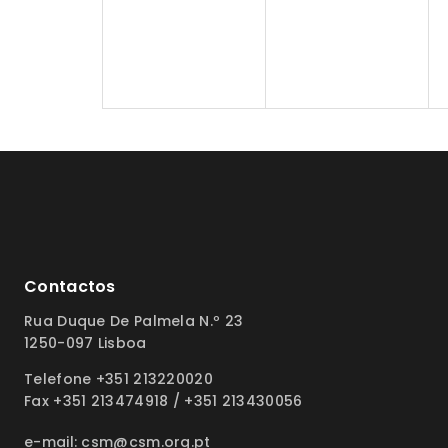
Contactos
Rua Duque De Palmela N.º 23
1250-097 Lisboa
Telefone +351 213220020
Fax +351 213474918 / +351 213430056
e-mail: csm@csm.org.pt