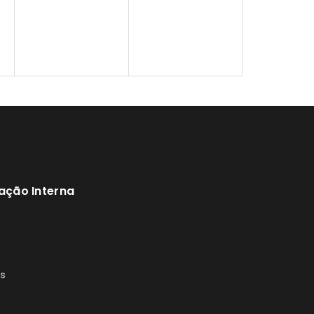
ação Interna
s
s