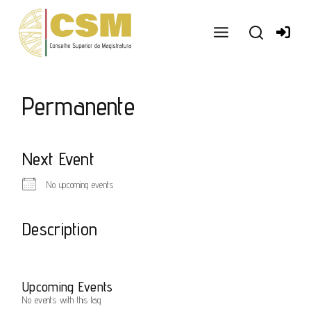
Ir
para
o
conteúdo
Permanente
Next Event
No upcoming events
Description
Upcoming Events
No events with this tag