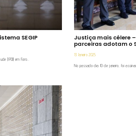
istema SEGIP
Justiça mais célere
parceiras adotam o 
13 Janeiro 2025
tude (IPDJ) em Faro…
No passado dia 10 de janeiro, foi assin