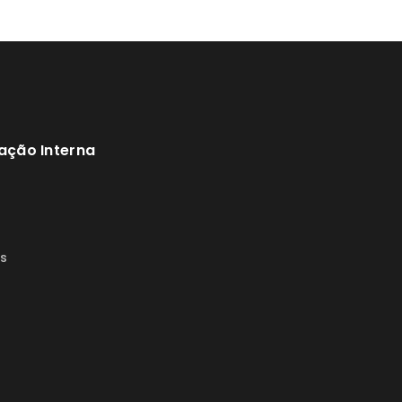
ação Interna
s
s