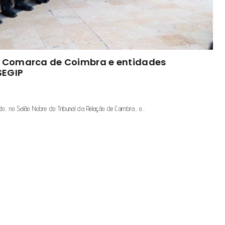
 – Comarca de Coimbra e entidades
SEGIP
ado, no Salão Nobre do Tribunal da Relação de Coimbra, o…