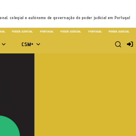
onal, colegial e autónomo de governação do poder judicial em Portugal
CSM+