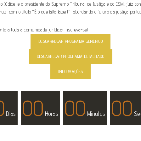
 Júdice, e o presidente do Supremo Tribunal de Justiça e do CSM, juiz con
uz, com o título “É o que falta fazer!”, abordando o futuro da justiça portu
rto a toda a comunidade jurídica: inscreva-se!
DESCARREGAR PROGRAMA GENÉRICO
DESCARREGAR PROGRAMA DETALHADO
INFORMAÇÕES
0
00
00
00
Dias
Horas
Minutos
Se