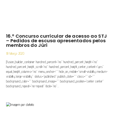
16.º Concurso curricular de acesso ao STJ
– Pedidos de escusa apresentados pelos
membros do Júri
18 Março 2020
[fusion_builder_container hundred_percent=”no” hundred_percent_height=”no”
hundred_percent_height_scroll=”no” hundred_percent_height_center_content=”yes”
equal_height_columns=”no” menu_anchor=”” hide_on_mobile=”small-visibility,medium-
visibility,large-visibility” status=”published” publish_date=”” class=”” id=””
background_color=”” background_image=”” background_position=”center center”
background_repeat=”no-repeat” fade=”no”…