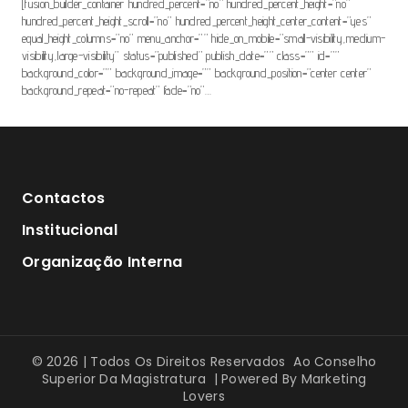
[fusion_builder_container hundred_percent=”no” hundred_percent_height=”no”
hundred_percent_height_scroll=”no” hundred_percent_height_center_content=”yes”
equal_height_columns=”no” menu_anchor=”” hide_on_mobile=”small-visibility,medium-
visibility,large-visibility” status=”published” publish_date=”” class=”” id=””
background_color=”” background_image=”” background_position=”center center”
background_repeat=”no-repeat” fade=”no”…
Contactos
Institucional
Organização Interna
© 2026 | Todos Os Direitos Reservados Ao Conselho
Superior Da Magistratura | Powered By
Marketing
Lovers