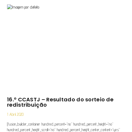
16.º CCASTJ – Resultado do sorteio de
redistribuição
1 Abril 2020
[fusion_builder_container hundred_percent=”no” hundred_percent_height=”no”
hundred_percent_height_scroll=”no” hundred_percent_height_center_content=”yes”