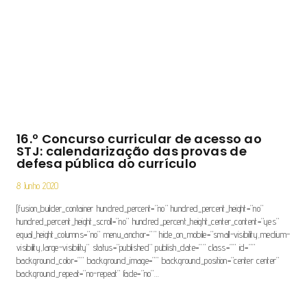
16.º Concurso curricular de acesso ao
STJ: calendarização das provas de
defesa pública do currículo
8 Junho 2020
[fusion_builder_container hundred_percent=”no” hundred_percent_height=”no”
hundred_percent_height_scroll=”no” hundred_percent_height_center_content=”yes”
equal_height_columns=”no” menu_anchor=”” hide_on_mobile=”small-visibility,medium-
visibility,large-visibility” status=”published” publish_date=”” class=”” id=””
background_color=”” background_image=”” background_position=”center center”
background_repeat=”no-repeat” fade=”no”…