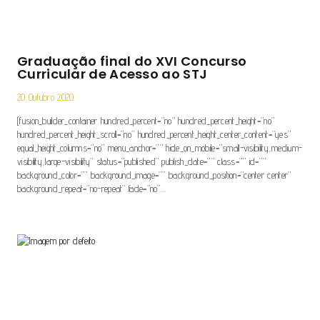
Graduação final do XVI Concurso
Curricular de Acesso ao STJ
20 Outubro 2020
[fusion_builder_container hundred_percent=”no” hundred_percent_height=”no”
hundred_percent_height_scroll=”no” hundred_percent_height_center_content=”yes”
equal_height_columns=”no” menu_anchor=”” hide_on_mobile=”small-visibility,medium-
visibility,large-visibility” status=”published” publish_date=”” class=”” id=””
background_color=”” background_image=”” background_position=”center center”
background_repeat=”no-repeat” fade=”no”…