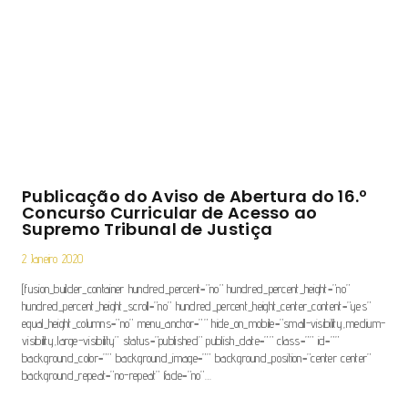
Publicação do Aviso de Abertura do 16.º
Concurso Curricular de Acesso ao
Supremo Tribunal de Justiça
2 Janeiro 2020
[fusion_builder_container hundred_percent=”no” hundred_percent_height=”no”
hundred_percent_height_scroll=”no” hundred_percent_height_center_content=”yes”
equal_height_columns=”no” menu_anchor=”” hide_on_mobile=”small-visibility,medium-
visibility,large-visibility” status=”published” publish_date=”” class=”” id=””
background_color=”” background_image=”” background_position=”center center”
background_repeat=”no-repeat” fade=”no”…