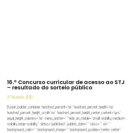
16.º Concurso curricular de acesso ao STJ
– resultado do sorteio público
27 Fevereiro 2020
[fusion_builder_container hundred_percent=”no” hundred_percent_height=”no”
hundred_percent_height_scroll=”no” hundred_percent_height_center_content=”yes”
equal_height_columns=”no” menu_anchor=”” hide_on_mobile=”small-visibility,medium-
visibility,large-visibility” status=”published” publish_date=”” class=”” id=””
background_color=”” background_image=”” background_position=”center center”