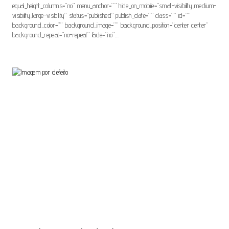
equal_height_columns=”no” menu_anchor=”” hide_on_mobile=”small-visibility,medium-
visibility,large-visibility” status=”published” publish_date=”” class=”” id=””
background_color=”” background_image=”” background_position=”center center”
background_repeat=”no-repeat” fade=”no”…