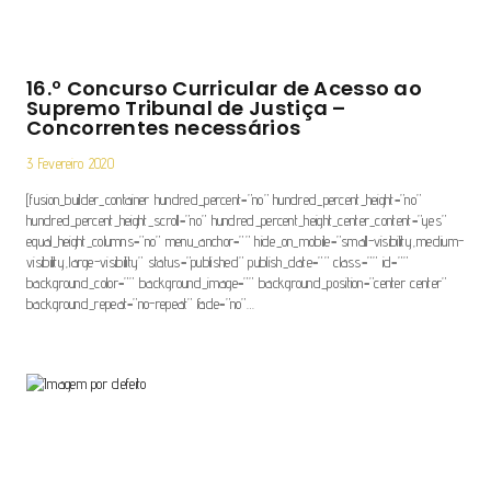
16.º Concurso Curricular de Acesso ao
Supremo Tribunal de Justiça –
Concorrentes necessários
3 Fevereiro 2020
[fusion_builder_container hundred_percent=”no” hundred_percent_height=”no”
hundred_percent_height_scroll=”no” hundred_percent_height_center_content=”yes”
equal_height_columns=”no” menu_anchor=”” hide_on_mobile=”small-visibility,medium-
visibility,large-visibility” status=”published” publish_date=”” class=”” id=””
background_color=”” background_image=”” background_position=”center center”
background_repeat=”no-repeat” fade=”no”…