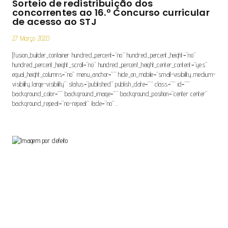
Sorteio de redistribuição dos
concorrentes ao 16.º Concurso curricular
de acesso ao STJ
27 Março 2020
[fusion_builder_container hundred_percent=”no” hundred_percent_height=”no”
hundred_percent_height_scroll=”no” hundred_percent_height_center_content=”yes”
equal_height_columns=”no” menu_anchor=”” hide_on_mobile=”small-visibility,medium-
visibility,large-visibility” status=”published” publish_date=”” class=”” id=””
background_color=”” background_image=”” background_position=”center center”
background_repeat=”no-repeat” fade=”no”…