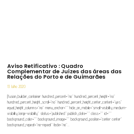
Aviso Retificativo : Quadro
Complementar de Juízes das áreas das
Relações do Porto e de Guimarães
13 Julho 2020
[fusion_builder_container hundred_percent=”no” hundred_percent_height=”no”
hundred_percent_height_scroll=”no” hundred_percent_height_center_content=”yes”
equal_height_columns=”no” menu_anchor=”” hide_on_mobile=”small-visibility,medium-
visibility,large-visibility” status=”published” publish_date=”” class=”” id=””
background_color=”” background_image=”” background_position=”center center”
background_repeat=”no-repeat” fade=”no”…