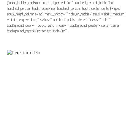
[fusion_builder_container hundred_percent=”no” hundred_percent_height=”no”
hundred_percent_height_scroll=”no” hundred_percent_height_center_content=”yes”
equal_height_columns=”no” menu_anchor=”” hide_on_mobile=”small-visibility,medium-
visibility,large-visibility” status=”published” publish_date=”” class=”” id=””
background_color=”” background_image=”” background_position=”center center”
background_repeat=”no-repeat” fade=”no”…