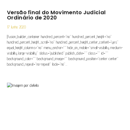
Versão final do Movimento Judicial
Ordinário de 2020
17 Junho 2020
[fusion_builder_container hundred_percent=”no” hundred_percent_height=”no”
hundred_percent_height_scroll=”no” hundred_percent_height_center_content=”yes”
equal_height_columns=”no” menu_anchor=”” hide_on_mobile=”small-visibility,medium-
visibility,large-visibility” status=”published” publish_date=”” class=”” id=””
background_color=”” background_image=”” background_position=”center center”
background_repeat=”no-repeat” fade=”no”…