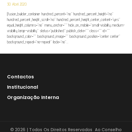
30 Abril 2020
[fusion_builder_container hundred_percent=”no” hundred_percent_height=”no”
hundred_percent_height_scroll=”no” hundred_percent_height_center_content=”yes”
equal_height_columns=”no” menu_anchor=”” hide_on_mobile=”small-visibility,medium-
visibility,large-visibility” status=”published” publish_date=”” class=”” id=””
background_color=”” background_image=”” background_position=”center center”
background_repeat=”no-repeat” fade=”no”…
Contactos
Institucional
Organização Interna
© 2026 | Todos Os Direitos Reservados Ao Conselho