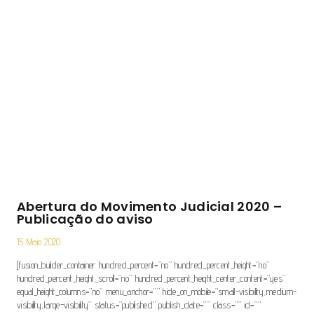
Abertura do Movimento Judicial 2020 –
Publicação do aviso
15 Maio 2020
[fusion_builder_container hundred_percent=”no” hundred_percent_height=”no”
hundred_percent_height_scroll=”no” hundred_percent_height_center_content=”yes”
equal_height_columns=”no” menu_anchor=”” hide_on_mobile=”small-visibility,medium-
visibility,large-visibility” status=”published” publish_date=”” class=”” id=””