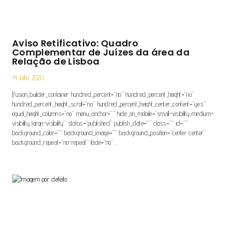
Aviso Retificativo: Quadro
Complementar de Juízes da área da
Relação de Lisboa
14 Julho 2020
[fusion_builder_container hundred_percent=”no” hundred_percent_height=”no”
hundred_percent_height_scroll=”no” hundred_percent_height_center_content=”yes”
equal_height_columns=”no” menu_anchor=”” hide_on_mobile=”small-visibility,medium-
visibility,large-visibility” status=”published” publish_date=”” class=”” id=””
background_color=”” background_image=”” background_position=”center center”
background_repeat=”no-repeat” fade=”no”…