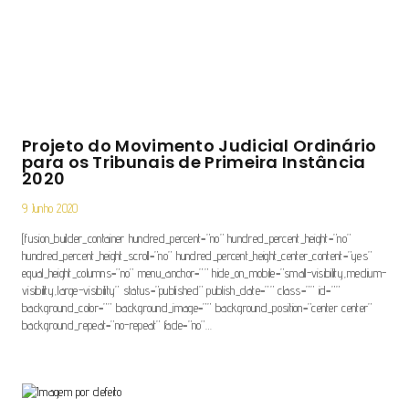
Projeto do Movimento Judicial Ordinário
para os Tribunais de Primeira Instância
2020
9 Junho 2020
[fusion_builder_container hundred_percent=”no” hundred_percent_height=”no”
hundred_percent_height_scroll=”no” hundred_percent_height_center_content=”yes”
equal_height_columns=”no” menu_anchor=”” hide_on_mobile=”small-visibility,medium-
visibility,large-visibility” status=”published” publish_date=”” class=”” id=””
background_color=”” background_image=”” background_position=”center center”
background_repeat=”no-repeat” fade=”no”…