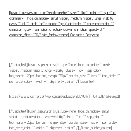
[fusion_fontawesome icon=”fa-external-link” size=”” flip=”” rotate=”” spin=”no”
alignment=”” hide_on_mobile=”small-visibility,medium-visibility,large-visibility”
class=”” id=”” circle=”no” iconcolor=”grey” circlecolor=”” circlebordercolor=””
animation_type=”” animation_direction=”down” animation_speed=”0.1″
animation_offset=””][/fusion_fontawesome] Consulte o Despacho
[/fusion_text][fusion_separator style_type=”none” hide_on_mobile=”small-
visibility,medium-visibility,large-visibility” class=”” id=”” sep_color=””
top_margin=”20px” bottom_margin=”20px” border_size=”” icon=”” icon_circle=””
icon_circle_color=”” width=”” alignment=”center” /][fusion_text]
https://www.csm.org.pt/wp-content/uploads/2017/09/14_09_2017_GReve.pdf
[/fusion_text][fusion_separator style_type=”none” hide_on_mobile=”small-
visibility,medium-visibility,large-visibility” class=”” id=”” sep_color=””
top_margin=”20px” bottom_margin=”20px” border_size=”” icon=”” icon_circle=””
icon_circle_color=”” width=”” alignment=”center” /][/fusion_builder_column]