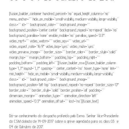
[fusion_builder_container hundred_percent=”no” equal_height_columns=”no”
menu_anchor=”” hide_on_mobile=”small-visibility,medium-visibility,large-visibility”
class=”” id=”” background_color=”” background_image=””
background_position=”center center” background_repeat=”no-repeat” fade=”no”
background_parallax=”none” enable_mobile=”no” parallax_speed=”0.3″
video_mp4=”” video_webm=”” video_ogv=”” video_url=””
video_aspect_ratio=”16:9″ video_loop=”yes” video_mute=”yes”
video_preview_image=”” border_size=”” border_color=”” border_style=”solid”
margin_top=”” margin_bottom=”” padding_top=”” padding_right=””
padding_bottom=”” padding_left=””][fusion_builder_row][fusion_builder_column
type=”1_1″ layout=”1_1″ spacing=”” center_content=”no” hover_type=”none” link=””
min_height=”” hide_on_mobile=”small-visibility,medium-visibility,large-visibility”
class=”” id=”” background_color=”” background_image=””
background_position=”left top” background_repeat=”no-repeat” border_size=”0″
border_color=”” border_style=”solid” border_position=”all” padding=””
dimension_margin=”” animation_type=”” animation_direction=”left”
animation_speed=”0.3″ animation_offset=”” last=”no”][fusion_text]
Dá-se conhecimento do despacho proferido pelo Exmo. Senhor Vice-Presidente
do CSM datado de 14-09-2017 sobre a greve agendada para os dias 03 e
04 de Outrubro de 2017.