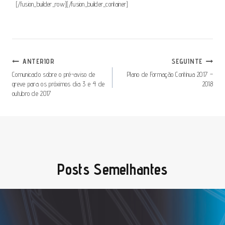
[/fusion_builder_row][/fusion_builder_container]
Navegação
ANTERIOR
SEGUINTE
De
Comunicado sobre o pré-aviso de
Plano de Formação Contínua 2017 –
greve para os próximos dia 3 e 4 de
2018
Artigos
outubro de 2017
Posts Semelhantes