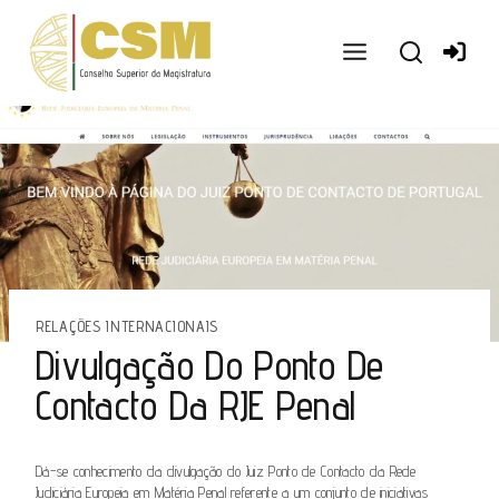
Ir
para
o
conteúdo
RELAÇÕES INTERNACIONAIS
Divulgação Do Ponto De
Contacto Da RJE Penal
Dá-se conhecimento da divulgação do Juiz Ponto de Contacto da Rede
Judiciária Europeia em Matéria Penal referente a um conjunto de iniciativas