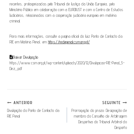
recentes, protagonizadas pelo Tribunal de Justiça da União Europeia, pelo
Ministério Público em colaboração com a EUROJUST e com o Centro de Estudos
Judiciários, relacionadas com a cooperação judiciária europeia em matéria
criminal.
Para mais informações, consulte a pagina oficial do Juiz Ponto de Contacto da
RJE em Matéria Penal, em
https://redepenal.csm.org.pt/
Baixar Divulgação
https://www.csm.org.pt/wp-content/uploads/2020/12/Divulgacao-RJE-Penal_3-
Dez_.pdf
Navegação
ANTERIOR
SEGUINTE
De
Divulgação do Ponto de Contacto da
Prorrogação do prazo: Designação de
RJE Penal
membro do Conselho de Arbitragem
Artigos
Desportiva do Tribunal Arbitral do
Desporto