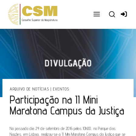
Ir
para
o
conteúdo
ARQUIVO DE NOTÍCIAS
|
EVENTOS
Participação na II Mini
Maratona Campus da Justiça
No passado dia 24 de setembro de 2016 pelas 10h00, no Parque das
Nações, em Lisboa, realizou-se a II Mini Maratona Campus da Justiça que se