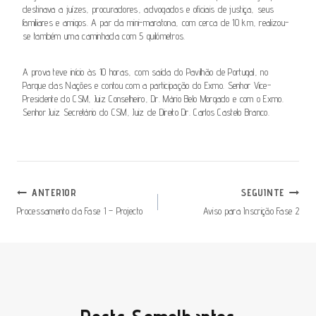
destinava a juízes, procuradores, advogados e oficiais de justiça, seus
familiares e amigos. A par da mini-maratona, com cerca de 10 km, realizou-
se também uma caminhada com 5 quilómetros.
A prova teve início às 10 horas, com saída do Pavilhão de Portugal, no
Parque das Nações e contou com a participação do Exmo. Senhor Vice-
Presidente do CSM, Juiz Conselheiro, Dr. Mário Belo Morgado e com o Exmo.
Senhor Juiz Secretário do CSM, Juiz de Direito Dr. Carlos Castelo Branco.
Navegação
ANTERIOR
SEGUINTE
De
Processamento da Fase 1 – Projecto
Aviso para Inscrição Fase 2
Artigos