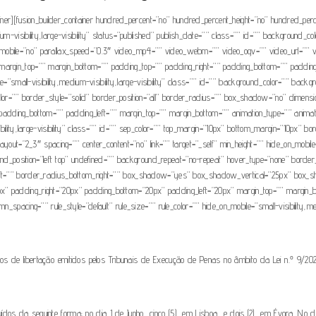
tainer][fusion_builder_container hundred_percent=”no” hundred_percent_height=”no” hundred_per
um-visibility,large-visibility” status=”published” publish_date=”” class=”” id=”” background_
mobile=”no” parallax_speed=”0.3″ video_mp4=”” video_webm=”” video_ogv=”” video_url=”” v
argin_top=”” margin_bottom=”” padding_top=”” padding_right=”” padding_bottom=”” padding_le
ile=”small-visibility,medium-visibility,large-visibility” class=”” id=”” background_color=”” b
olor=”” border_style=”solid” border_position=”all” border_radius=”” box_shadow=”no” d
ding_bottom=”” padding_left=”” margin_top=”” margin_bottom=”” animation_type=”” animation_
bility,large-visibility” class=”” id=”” sep_color=”” top_margin=”10px” bottom_margin=”10px” bord
yout=”2_3″ spacing=”” center_content=”no” link=”” target=”_self” min_height=”” hide_on_mobile=”sm
osition=”left top” undefined=”” background_repeat=”no-repeat” hover_type=”none” border_si
m_left=”” border_radius_bottom_right=”” box_shadow=”yes” box_shadow_vertical=”25px” bo
” padding_right=”20px” padding_bottom=”20px” padding_left=”20px” margin_top=”” margin_bot
spacing=”” rule_style=”default” rule_size=”” rule_color=”” hide_on_mobile=”small-visibility,medi
os de libertação emitidos pelos Tribunais de Execução de Penas no âmbito da Lei n.º 9/2
dos da seguinte forma: no dia 1 de Junho, cinco (5), em Lisboa, e dois (2), em Évora. No di