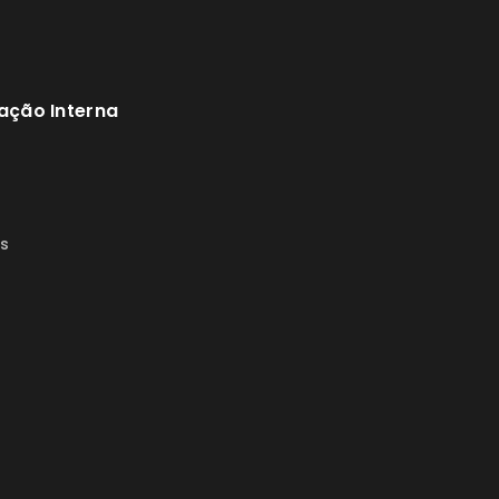
ação Interna
s
s