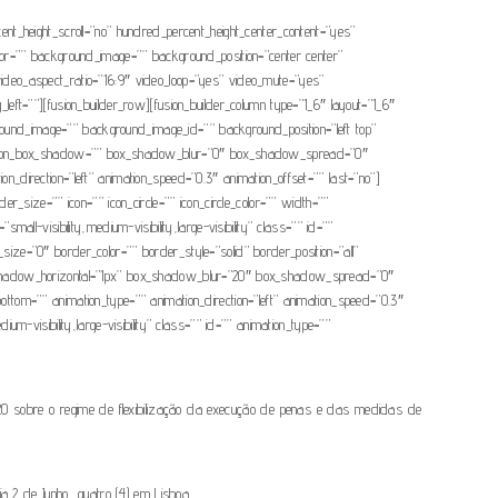
cent_height_scroll=”no” hundred_percent_height_center_content=”yes”
color=”” background_image=”” background_position=”center center”
ideo_aspect_ratio=”16:9″ video_loop=”yes” video_mute=”yes”
ft=””][fusion_builder_row][fusion_builder_column type=”1_6″ layout=”1_6″
ackground_image=”” background_image_id=”” background_position=”left top”
imension_box_shadow=”” box_shadow_blur=”0″ box_shadow_spread=”0″
direction=”left” animation_speed=”0.3″ animation_offset=”” last=”no”]
er_size=”” icon=”” icon_circle=”” icon_circle_color=”” width=””
all-visibility,medium-visibility,large-visibility” class=”” id=””
ze=”0″ border_color=”” border_style=”solid” border_position=”all”
x_shadow_horizontal=”1px” box_shadow_blur=”20″ box_shadow_spread=”0″
tom=”” animation_type=”” animation_direction=”left” animation_speed=”0.3″
um-visibility,large-visibility” class=”” id=”” animation_type=””
020 sobre o regime de flexibilização da execução de penas e das medidas de
a 2 de Junho, quatro (4) em Lisboa.