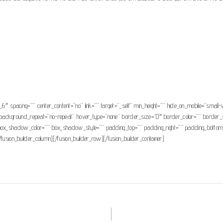
_6″ spacing=”” center_content=”no” link=”” target=”_self” min_height=”” hide_on_mobile=”small-vis
background_repeat=”no-repeat” hover_type=”none” border_size=”0″ border_color=”” border_st
hadow_color=”” box_shadow_style=”” padding_top=”” padding_right=”” padding_bottom=”” 
/fusion_builder_column][/fusion_builder_row][/fusion_builder_container]