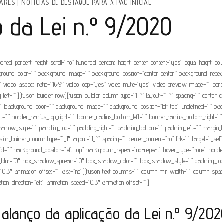
LARES
|
NOTÍCIAS DE DESTAQUE PARA A PAG INICIAL
o da Lei n.º 9/2020
ndred_percent_height_scroll=”no” hundred_percent_height_center_content=”yes” equal_height_c
” background_color=”” background_image=”” background_position=”center center” background_rep
video_aspect_ratio=”16:9″ video_loop=”yes” video_mute=”yes” video_preview_image=”” borde
t=””][fusion_builder_row][fusion_builder_column type=”1_1″ layout=”1_1″ spacing=”” center_con
_id=”” background_color=”” background_image=”” background_position=”left top” undefined=”” b
p_left=”” border_radius_top_right=”” border_radius_bottom_left=”” border_radius_bottom_rig
style=”” padding_top=”” padding_right=”” padding_bottom=”” padding_left=”” margin_top=”
n_builder_column type=”1_1″ layout=”1_1″ spacing=”” center_content=”no” link=”” target=”_self” m
”” background_position=”left top” background_repeat=”no-repeat” hover_type=”none” border_s
ur=”0″ box_shadow_spread=”0″ box_shadow_color=”” box_shadow_style=”” padding_top=”” 
”0.3″ animation_offset=”” last=”no”][fusion_text columns=”” column_min_width=”” column_spacin
mation_direction=”left” animation_speed=”0.3″ animation_offset=””]
alanço da aplicação da Lei n.º 9/20