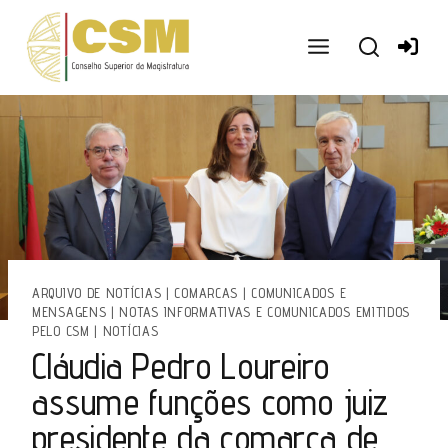
Ir
para
o
conteúdo
ARQUIVO DE NOTÍCIAS
|
COMARCAS
|
COMUNICADOS E
MENSAGENS
|
NOTAS INFORMATIVAS E COMUNICADOS EMITIDOS
PELO CSM
|
NOTÍCIAS
Cláudia Pedro Loureiro
assume funções como juiz
presidente da comarca de