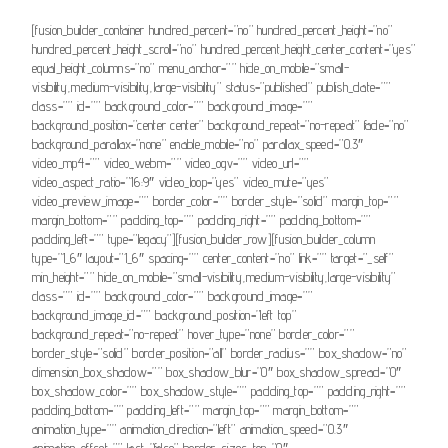
[fusion_builder_container hundred_percent=”no” hundred_percent_height=”no”
hundred_percent_height_scroll=”no” hundred_percent_height_center_content=”yes”
equal_height_columns=”no” menu_anchor=”” hide_on_mobile=”small-
visibility,medium-visibility,large-visibility” status=”published” publish_date=””
class=”” id=”” background_color=”” background_image=””
background_position=”center center” background_repeat=”no-repeat” fade=”no”
background_parallax=”none” enable_mobile=”no” parallax_speed=”0.3″
video_mp4=”” video_webm=”” video_ogv=”” video_url=””
video_aspect_ratio=”16:9″ video_loop=”yes” video_mute=”yes”
video_preview_image=”” border_color=”” border_style=”solid” margin_top=””
margin_bottom=”” padding_top=”” padding_right=”” padding_bottom=””
padding_left=”” type=”legacy”][fusion_builder_row][fusion_builder_column
type=”1_6″ layout=”1_6″ spacing=”” center_content=”no” link=”” target=”_self”
min_height=”” hide_on_mobile=”small-visibility,medium-visibility,large-visibility”
class=”” id=”” background_color=”” background_image=””
background_image_id=”” background_position=”left top”
background_repeat=”no-repeat” hover_type=”none” border_color=””
border_style=”solid” border_position=”all” border_radius=”” box_shadow=”no”
dimension_box_shadow=”” box_shadow_blur=”0″ box_shadow_spread=”0″
box_shadow_color=”” box_shadow_style=”” padding_top=”” padding_right=””
padding_bottom=”” padding_left=”” margin_top=”” margin_bottom=””
animation_type=”” animation_direction=”left” animation_speed=”0.3″
animation_offset=”” last=”false” border_sizes_top=”0″