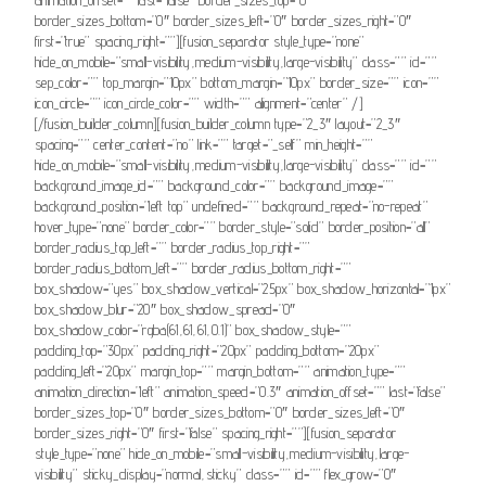
border_sizes_bottom=”0″ border_sizes_left=”0″ border_sizes_right=”0″
first=”true” spacing_right=””][fusion_separator style_type=”none”
hide_on_mobile=”small-visibility,medium-visibility,large-visibility” class=”” id=””
sep_color=”” top_margin=”10px” bottom_margin=”10px” border_size=”” icon=””
icon_circle=”” icon_circle_color=”” width=”” alignment=”center” /]
[/fusion_builder_column][fusion_builder_column type=”2_3″ layout=”2_3″
spacing=”” center_content=”no” link=”” target=”_self” min_height=””
hide_on_mobile=”small-visibility,medium-visibility,large-visibility” class=”” id=””
background_image_id=”” background_color=”” background_image=””
background_position=”left top” undefined=”” background_repeat=”no-repeat”
hover_type=”none” border_color=”” border_style=”solid” border_position=”all”
border_radius_top_left=”” border_radius_top_right=””
border_radius_bottom_left=”” border_radius_bottom_right=””
box_shadow=”yes” box_shadow_vertical=”25px” box_shadow_horizontal=”1px”
box_shadow_blur=”20″ box_shadow_spread=”0″
box_shadow_color=”rgba(61,61,61,0.1)” box_shadow_style=””
padding_top=”30px” padding_right=”20px” padding_bottom=”20px”
padding_left=”20px” margin_top=”” margin_bottom=”” animation_type=””
animation_direction=”left” animation_speed=”0.3″ animation_offset=”” last=”false”
border_sizes_top=”0″ border_sizes_bottom=”0″ border_sizes_left=”0″
border_sizes_right=”0″ first=”false” spacing_right=””][fusion_separator
style_type=”none” hide_on_mobile=”small-visibility,medium-visibility,large-
visibility” sticky_display=”normal,sticky” class=”” id=”” flex_grow=”0″