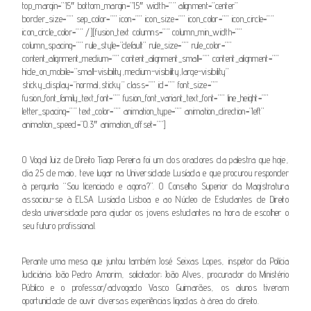
top_margin=”15″ bottom_margin=”15″ width=”” alignment=”center”
border_size=”” sep_color=”” icon=”” icon_size=”” icon_color=”” icon_circle=””
icon_circle_color=”” /][fusion_text columns=”” column_min_width=””
column_spacing=”” rule_style=”default” rule_size=”” rule_color=””
content_alignment_medium=”” content_alignment_small=”” content_alignment=””
hide_on_mobile=”small-visibility,medium-visibility,large-visibility”
sticky_display=”normal,sticky” class=”” id=”” font_size=””
fusion_font_family_text_font=”” fusion_font_variant_text_font=”” line_height=””
letter_spacing=”” text_color=”” animation_type=”” animation_direction=”left”
animation_speed=”0.3″ animation_offset=””]
O Vogal Juiz de Direito Tiago Pereira foi um dos oradores da palestra que hoje,
dia 25 de maio, teve lugar na Universidade Lusíada e que procurou responder
à pergunta “Sou licenciado e agora?”. O Conselho Superior da Magistratura
associou-se à ELSA Lusíada Lisboa e ao Núcleo de Estudantes de Direito
desta universidade para ajudar os jovens estudantes na hora de escolher o
seu futuro profissional.
Perante uma mesa que juntou também José Seixas Lopes, inspetor da Polícia
Judiciária; João Pedro Amorim, solicitador; João Alves, procurador do Ministério
Público e o professor/advogado Vasco Guimarães, os alunos tiveram
oportunidade de ouvir diversas experiências ligadas à área do direito.