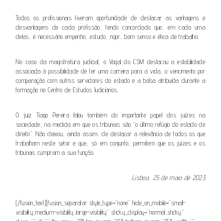
Todos os profissionais tiveram oportunidade de destacar as vantagens e
desvantagens de cada profissão, tendo concordado que, em cada uma
delas, é necessário empenho, estudo, rigor, bom senso e ética de trabalho.
No caso da magistratura judicial, o Vogal do CSM destacou a estabilidade
associada à possibilidade de ter uma carreira para a vida, o vencimento por
comparação com outros servidores do estado e a bolsa atribuída durante a
formação no Centro de Estudos Judiciários.
O juiz Tiago Pereira falou também do importante papel dos juízes na
sociedade, na medida em que os tribunais são “o último refúgio do estado de
direito”. Não deixou, ainda assim, de destacar a relevância de todos os que
trabalham neste setor e que, só em conjunto, permitem que os juízes e os
tribunais cumpram a sua função.
Lisboa, 25 de maio de 2023
[/fusion_text][fusion_separator style_type=”none” hide_on_mobile=”small-
visibility,medium-visibility,large-visibility” sticky_display=”normal,sticky”