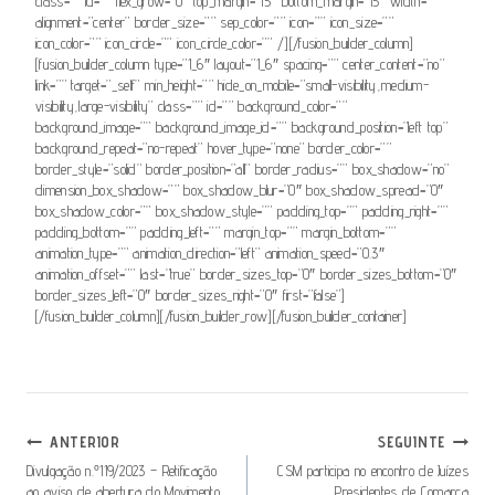
class=”” id=”” flex_grow=”0″ top_margin=”15″ bottom_margin=”15″ width=””
alignment=”center” border_size=”” sep_color=”” icon=”” icon_size=””
icon_color=”” icon_circle=”” icon_circle_color=”” /][/fusion_builder_column]
[fusion_builder_column type=”1_6″ layout=”1_6″ spacing=”” center_content=”no”
link=”” target=”_self” min_height=”” hide_on_mobile=”small-visibility,medium-
visibility,large-visibility” class=”” id=”” background_color=””
background_image=”” background_image_id=”” background_position=”left top”
background_repeat=”no-repeat” hover_type=”none” border_color=””
border_style=”solid” border_position=”all” border_radius=”” box_shadow=”no”
dimension_box_shadow=”” box_shadow_blur=”0″ box_shadow_spread=”0″
box_shadow_color=”” box_shadow_style=”” padding_top=”” padding_right=””
padding_bottom=”” padding_left=”” margin_top=”” margin_bottom=””
animation_type=”” animation_direction=”left” animation_speed=”0.3″
animation_offset=”” last=”true” border_sizes_top=”0″ border_sizes_bottom=”0″
border_sizes_left=”0″ border_sizes_right=”0″ first=”false”]
[/fusion_builder_column][/fusion_builder_row][/fusion_builder_container]
Navegação
ANTERIOR
SEGUINTE
De
Divulgação n.º119/2023 – Retificação
CSM participa no encontro de Juízes
ao aviso de abertura do Movimento
Presidentes de Comarca