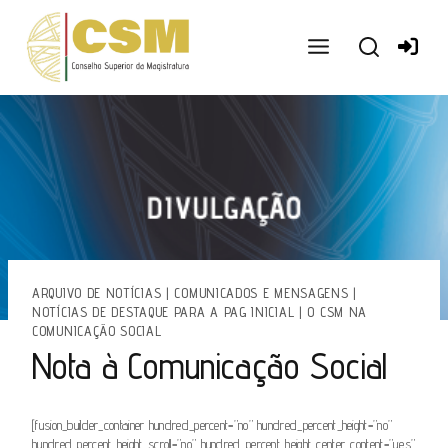
Ir
para
o
conteúdo
ARQUIVO DE NOTÍCIAS
|
COMUNICADOS E MENSAGENS
|
NOTÍCIAS DE DESTAQUE PARA A PAG INICIAL
|
O CSM NA
COMUNICAÇÃO SOCIAL
Nota à Comunicação Social
[fusion_builder_container hundred_percent=”no” hundred_percent_height=”no”
hundred_percent_height_scroll=”no” hundred_percent_height_center_content=”yes”