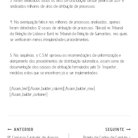
3. Foram analisados todos os atos de distribuição desde janeiro de 2017 e
sindicados milhares de atos de atribuição de processos;
4. Na averiguação feita e nos milhares de processos analisados, apenas
foram detectados 12 casos de atribuição de processos: 11(onze) no Tribunal
da Relação de Lisboa e 1(um) no Tribunal da Relação de Guimarães, nos quais
se verificaram meras irregularidades procedimentais;
5. Na sequência, o C.S.M. aprovou as recomendações de uniformização e
alargamento dos procedimentos de distribuição automática, assim como de
documentação das causas de atribuição formulados pelo Sr. Inspector,
medidas estas que se encontram já a ser implementadas.
[/fusion_text][/fusion_builder_column][/fusion_builder_row]
[/fusion_builder_container]
Navegação
ANTERIOR
SEGUINTE
9º Concurso Curricular de Acesso
Projeto de Código de Conduta –