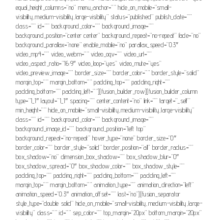
equal_height_columns=”no” menu_anchor=”” hide_on_mobile=”small-
visibility,medium-visibility,large-visibility” status=”published” publish_date=””
class=”” id=”” background_color=”” background_image=””
background_position=”center center” background_repeat=”no-repeat” fade=”no”
background_parallax=”none” enable_mobile=”no” parallax_speed=”0.3″
video_mp4=”” video_webm=”” video_ogv=”” video_url=””
video_aspect_ratio=”16:9″ video_loop=”yes” video_mute=”yes”
video_preview_image=”” border_size=”” border_color=”” border_style=”solid”
margin_top=”” margin_bottom=”” padding_top=”” padding_right=””
padding_bottom=”” padding_left=””][fusion_builder_row][fusion_builder_column
type=”1_1″ layout=”1_1″ spacing=”” center_content=”no” link=”” target=”_self”
min_height=”” hide_on_mobile=”small-visibility,medium-visibility,large-visibility”
class=”” id=”” background_color=”” background_image=””
background_image_id=”” background_position=”left top”
background_repeat=”no-repeat” hover_type=”none” border_size=”0″
border_color=”” border_style=”solid” border_position=”all” border_radius=””
box_shadow=”no” dimension_box_shadow=”” box_shadow_blur=”0″
box_shadow_spread=”0″ box_shadow_color=”” box_shadow_style=””
padding_top=”” padding_right=”” padding_bottom=”” padding_left=””
margin_top=”” margin_bottom=”” animation_type=”” animation_direction=”left”
animation_speed=”0.3″ animation_offset=”” last=”no”][fusion_separator
style_type=”double solid” hide_on_mobile=”small-visibility,medium-visibility,large-
visibility” class=”” id=”” sep_color=”” top_margin=”20px” bottom_margin=”20px”