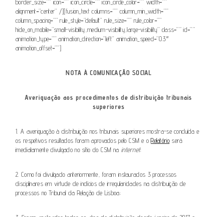
border_size=”” icon=”” icon_circle=”” icon_circle_color=”” width=””
alignment=”center” /][fusion_text columns=”” column_min_width=””
column_spacing=”” rule_style=”default” rule_size=”” rule_color=””
hide_on_mobile=”small-visibility,medium-visibility,large-visibility” class=”” id=””
animation_type=”” animation_direction=”left” animation_speed=”0.3″
animation_offset=””]
NOTA À COMUNICAÇÃO SOCIAL
Averiguação aos procedimentos de distribuição tribunais
superiores
1. A averiguação à distribuição nos tribunais superiores mostra-se concluída e
os respetivos resultados foram aprovados pelo CSM e o
Relatório
será
imediatamente divulgado no sítio do CSM na
internet
;
2. Como foi divulgado anteriormente, foram instaurados 3 processos
disciplinares em virtude de indícios de irregularidades na distribuição de
processos no Tribunal da Relação de Lisboa;