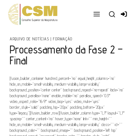
Ir
para
o
conteúdo
ARQUIVO DE NOTÍCIAS
|
FORMAÇÃO
Processamento da Fase 2 –
Final
[fusion_builder_container hundred_percent=”no” equal_height_columns=”no”
hide_on_mobile=”small-visibility,medium-visibility,large-visibility”
background_position=”center center” background_repeat=”no-repeat” fade=”no”
background_parallax=”none” enable_mobile=”no” parallax_speed=”0.3″
video_aspect_ratio=”16:9″ video_loop=”yes” video_mute=”yes”
border_style=”solid” padding_top=”20px” padding_bottom=”20px”
type=”legacy”][fusion_builder_row][fusion_builder_column type=”1_1″ layout=”1_1″
spacing=”” center_content=”no” hover_type=”none” link=”” min_height=””
hide_on_mobile=”small-visibility,medium-visibility,large-visibility” class=”” id=””
background_color=”” background_image=”” background_position=”left top”