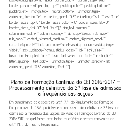
background_repeat=”no-repeat” border_color=”” border_style=”solid”
border_position=”all” padding_top=”” padding_right=”” padding_bottom=””
padding_left=”” margin_top=”” margin_bottom=”” animation_type=””
animation_direction=”left” animation_speed=”0.3″ animation_offset=”” last=”true”
border_sizes_top=”0″ border_sizes_bottom=”0″ border_sizes_left=”0″
border_sizes_right=”0″ first=”true”][fusion_text columns=””
column_min_width=”” column_spacing=”” rule_style=”default” rule_size=””
rule_color=”” content_alignment_medium=”” content_alignment_small=””
content_alignment=”” hide_on_mobile=”small-visibility,medium-visibility,large-
visibility” sticky_display=”normal,sticky” class=”” id=”” font_size=””
fusion_font_family_text_font=”” fusion_font_variant_text_font=”” line_height=””
letter_spacing=”” text_color=”” animation_type=”” animation_direction=”left”
animation_speed=”0.3″ animation_offset=””]
Plano de Formação Contínua do CEJ 2016-2017 –
Processamento definitivo da 2.ª fase de admissão
à frequência das acções
Em cumprimento do disposto no art.º 17.º, do Regulamento da Formação
Complementar do CSM, publicita-se o processamento definitivo da 2.ª fase de
admissão à frequência das acções do Plano de Formação Contínua do CEJ
2016-2017, no qual foram executados os critérios e termos constantes do
art.º 14.º, do mesmo Regulamento.