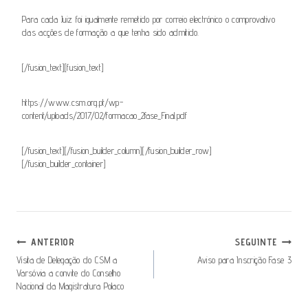
Para cada Juiz foi igualmente remetido por correio electrónico o comprovativo
das acções de formação a que tenha sido admitido.
[/fusion_text][fusion_text]
https://www.csm.org.pt/wp-
content/uploads/2017/02/formacao_2fase_Final.pdf
[/fusion_text][/fusion_builder_column][/fusion_builder_row]
[/fusion_builder_container]
Navegação
ANTERIOR
SEGUINTE
De
Visita de Delegação do CSM a
Aviso para Inscrição Fase 3
Varsóvia a convite do Conselho
Artigos
Nacional da Magistratura Polaco