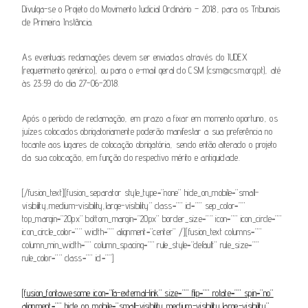
Divulga-se o Projeto do Movimento Judicial Ordinário – 2018, para os Tribunais
de Primeira Instância.
As eventuais reclamações devem ser enviadas através do IUDEX
(requerimento genérico), ou para o e-mail geral do CSM (csm@csm.org.pt), até
às 23:59 do dia 27-06-2018.
Após o período de reclamação, em prazo a fixar em momento oportuno, os
juízes colocados obrigatoriamente poderão manifestar a sua preferência no
tocante aos lugares de colocação obrigatória, sendo então alterado o projeto
da sua colocação, em função do respectivo mérito e antiguidade.
[/fusion_text][fusion_separator style_type=”none” hide_on_mobile=”small-
visibility,medium-visibility,large-visibility” class=”” id=”” sep_color=””
top_margin=”20px” bottom_margin=”20px” border_size=”” icon=”” icon_circle=””
icon_circle_color=”” width=”” alignment=”center” /][fusion_text columns=””
column_min_width=”” column_spacing=”” rule_style=”default” rule_size=””
rule_color=”” class=”” id=””]
[fusion_fontawesome icon=”fa-external-link” size=”” flip=”” rotate=”” spin=”no”
alignment=”” hide_on_mobile=”small-visibility,medium-visibility,large-visibility”