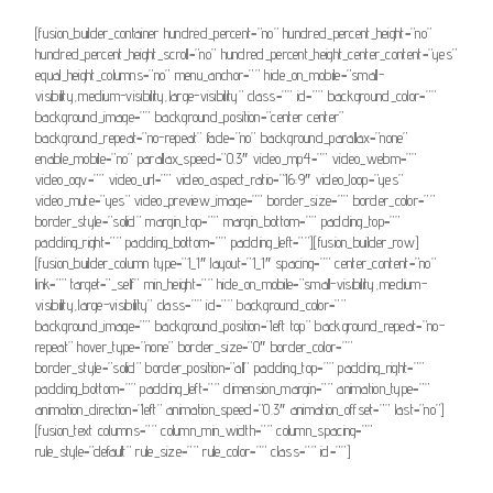
[fusion_builder_container hundred_percent=”no” hundred_percent_height=”no”
hundred_percent_height_scroll=”no” hundred_percent_height_center_content=”yes”
equal_height_columns=”no” menu_anchor=”” hide_on_mobile=”small-
visibility,medium-visibility,large-visibility” class=”” id=”” background_color=””
background_image=”” background_position=”center center”
background_repeat=”no-repeat” fade=”no” background_parallax=”none”
enable_mobile=”no” parallax_speed=”0.3″ video_mp4=”” video_webm=””
video_ogv=”” video_url=”” video_aspect_ratio=”16:9″ video_loop=”yes”
video_mute=”yes” video_preview_image=”” border_size=”” border_color=””
border_style=”solid” margin_top=”” margin_bottom=”” padding_top=””
padding_right=”” padding_bottom=”” padding_left=””][fusion_builder_row]
[fusion_builder_column type=”1_1″ layout=”1_1″ spacing=”” center_content=”no”
link=”” target=”_self” min_height=”” hide_on_mobile=”small-visibility,medium-
visibility,large-visibility” class=”” id=”” background_color=””
background_image=”” background_position=”left top” background_repeat=”no-
repeat” hover_type=”none” border_size=”0″ border_color=””
border_style=”solid” border_position=”all” padding_top=”” padding_right=””
padding_bottom=”” padding_left=”” dimension_margin=”” animation_type=””
animation_direction=”left” animation_speed=”0.3″ animation_offset=”” last=”no”]
[fusion_text columns=”” column_min_width=”” column_spacing=””
rule_style=”default” rule_size=”” rule_color=”” class=”” id=””]