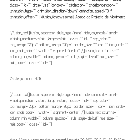
class=”” id=”” circle=”yes” iconcolor=”” circlecolor=”” circlebordercolor=””
animation_type=”” animation_direction=”down” animation_speed=”0.1″
animation_offset=””][/fusion_fontawesome] Aceda ao Projecto de Movimento
[/fusion_text][fusion_separator style_type=”none” hide_on_mobile=”small-
visibility,medium-visibility,large-visibility” class=”” id=”” sep_color=””
top_margin=”20px” bottom_margin=”20px” border_size=”” icon=”” icon_circle=””
icon_circle_color=”” width=”” alignment=”center” /][fusion_text columns=””
column_min_width=”” column_spacing=”” rule_style=”default” rule_size=””
rule_color=”” class=”” id=””]
25 de junho de 2018
[/fusion_text][fusion_separator style_type=”none” hide_on_mobile=”small-
visibility,medium-visibility,large-visibility” class=”” id=”” sep_color=””
top_margin=”20px” bottom_margin=”20px” border_size=”” icon=”” icon_circle=””
icon_circle_color=”” width=”” alignment=”center” /][fusion_text columns=””
column_min_width=”” column_spacing=”” rule_style=”default” rule_size=””
rule_color=”” class=”” id=””]
https://www.csm.org.pt/wp-content/uploads/2018/06/2018-06-25-11h45m-