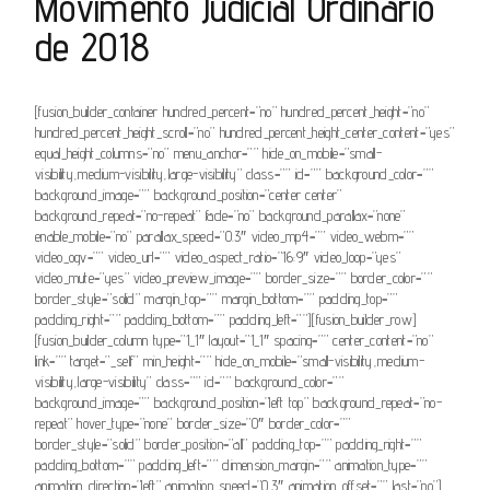
Movimento Judicial Ordinário
de 2018
[fusion_builder_container hundred_percent=”no” hundred_percent_height=”no”
hundred_percent_height_scroll=”no” hundred_percent_height_center_content=”yes”
equal_height_columns=”no” menu_anchor=”” hide_on_mobile=”small-
visibility,medium-visibility,large-visibility” class=”” id=”” background_color=””
background_image=”” background_position=”center center”
background_repeat=”no-repeat” fade=”no” background_parallax=”none”
enable_mobile=”no” parallax_speed=”0.3″ video_mp4=”” video_webm=””
video_ogv=”” video_url=”” video_aspect_ratio=”16:9″ video_loop=”yes”
video_mute=”yes” video_preview_image=”” border_size=”” border_color=””
border_style=”solid” margin_top=”” margin_bottom=”” padding_top=””
padding_right=”” padding_bottom=”” padding_left=””][fusion_builder_row]
[fusion_builder_column type=”1_1″ layout=”1_1″ spacing=”” center_content=”no”
link=”” target=”_self” min_height=”” hide_on_mobile=”small-visibility,medium-
visibility,large-visibility” class=”” id=”” background_color=””
background_image=”” background_position=”left top” background_repeat=”no-
repeat” hover_type=”none” border_size=”0″ border_color=””
border_style=”solid” border_position=”all” padding_top=”” padding_right=””
padding_bottom=”” padding_left=”” dimension_margin=”” animation_type=””
animation_direction=”left” animation_speed=”0.3″ animation_offset=”” last=”no”]