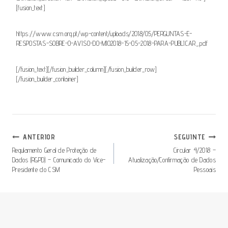
[fusion_text]
https://www.csm.org.pt/wp-content/uploads/2018/05/PERGUNTAS-E-
RESPOSTAS-SOBRE-O-AVISO-DO-MJO2018-15-05-2018-PARA-PUBLICAR_.pdf
[/fusion_text][/fusion_builder_column][/fusion_builder_row]
[/fusion_builder_container]
Navegação
ANTERIOR
SEGUINTE
De
Regulamento Geral de Proteção de
Circular 4/2018 –
Dados (RGPD) – Comunicado do Vice-
Atualização/Confirmação de Dados
Artigos
Presidente do CSM
Pessoais