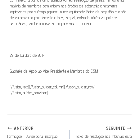
maioria de membros com origem nos órgãos de soberania diretamente
legitimados pelo sufrágio popular, numa equilibrada lógica de cogestão – e não
de autogoverno propriamente dito –, a qual, evitando influências político-
partidárias, também obsta ao corporativismo judiciário.
29 de Outubro de 2017
Gabinete de Apoio ao Vice-Presidente e Membros do CSM
[/fusion_text][/fusion_builder_column][/fusion_builder_row]
[/fusion_builder_container]
Navegação
ANTERIOR
SEGUINTE
De
Formação – Aviso para Inscrição
Taxa de resolução nos tribunais está