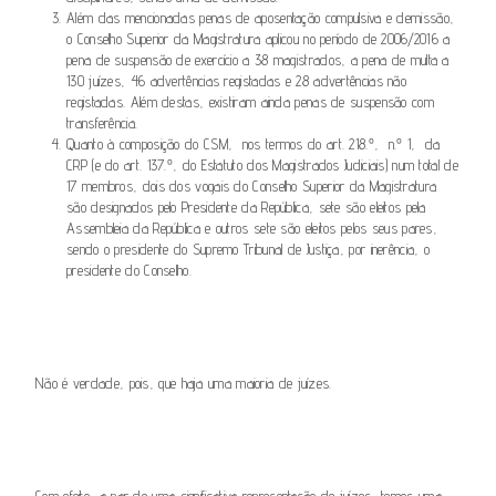
Além das mencionadas penas de aposentação compulsiva e demissão,
o Conselho Superior da Magistratura aplicou no período de 2006/2016 a
pena de suspensão de exercício a 38 magistrados, a pena de multa a
130 juízes, 46 advertências registadas e 28 advertências não
registadas. Além destas, existiram ainda penas de suspensão com
transferência.
Quanto à composição do CSM, nos termos do art. 218.º, n.º 1, da
CRP (e do art. 137.º, do Estatuto dos Magistrados Judiciais) num total de
17 membros, dois dos vogais do Conselho Superior da Magistratura
são designados pelo Presidente da República, sete são eleitos pela
Assembleia da República e outros sete são eleitos pelos seus pares,
sendo o presidente do Supremo Tribunal de Justiça, por inerência, o
presidente do Conselho.
Não é verdade, pois, que haja uma maioria de juízes.
Com efeito, a par de uma significativa representação de juízes, temos uma