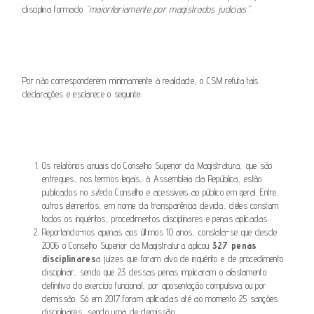
disciplina formado
“maioritariamente por magistrados judiciais”
.
Por não corresponderem minimamente à realidade, o CSM refuta tais
declarações e esclarece o seguinte:
Os relatórios anuais do Conselho Superior da Magistratura, que são
entregues, nos termos legais, à Assembleia da República, estão
publicados no
site
do Conselho e acessíveis ao público em geral. Entre
outros elementos, em nome da transparência devida, deles constam
todos os inquéritos, procedimentos disciplinares e penas aplicadas.
Reportando-nos apenas aos últimos 10 anos, constata-se que desde
2006 o Conselho Superior da Magistratura aplicou
327 penas
disciplinares
a juízes que foram alvo de inquérito e de procedimento
disciplinar, sendo que 23 dessas penas implicaram o afastamento
definitivo do exercício funcional, por aposentação compulsiva ou por
demissão. Só em 2017 foram aplicadas até ao momento 25 sanções
disciplinares, sendo uma de demissão.