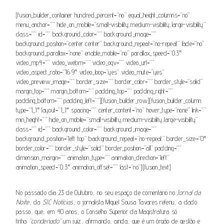
[fusion_builder_container hundred_percent=”no” equal_height_columns=”no”
menu_anchor=”” hide_on_mobile=”small-visibility,medium-visibility,large-visibility”
class=”” id=”” background_color=”” background_image=””
background_position=”center center” background_repeat=”no-repeat” fade=”no”
background_parallax=”none” enable_mobile=”no” parallax_speed=”0.3″
video_mp4=”” video_webm=”” video_ogv=”” video_url=””
video_aspect_ratio=”16:9″ video_loop=”yes” video_mute=”yes”
video_preview_image=”” border_size=”” border_color=”” border_style=”solid”
margin_top=”” margin_bottom=”” padding_top=”” padding_right=””
padding_bottom=”” padding_left=””][fusion_builder_row][fusion_builder_column
type=”1_1″ layout=”1_1″ spacing=”” center_content=”no” hover_type=”none” link=””
min_height=”” hide_on_mobile=”small-visibility,medium-visibility,large-visibility”
class=”” id=”” background_color=”” background_image=””
background_position=”left top” background_repeat=”no-repeat” border_size=”0″
border_color=”” border_style=”solid” border_position=”all” padding=””
dimension_margin=”” animation_type=”” animation_direction=”left”
animation_speed=”0.3″ animation_offset=”” last=”no”][fusion_text]
No passado dia 23 de Outubro, no seu espaço de comentário no
Jornal da
Noite
, da
SIC Notícias
, o jornalista Miguel Sousa Tavares referiu, a dado
passo, que, em 40 anos, o Conselho Superior da Magistratura só
tinha
“condenado”
um juiz, afirmando, ainda, que é um órgão de gestão e