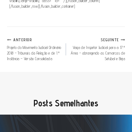
visibility,large-visibility” class=”” id=”” /][/fusion_builder_column]
[/fusion_builder_row][/fusion_builder_container]
Navegação
ANTERIOR
SEGUINTE
De
Projeto do Movimento Judicial Ordinário
Vaga de Inspetor Judicial para a 17.ª
2018 – Tribunais da Relação e de 1.ª
Área – abrangendo as Comarcas de
Artigos
Instância – Versão Consolidada
Setúbal e Beja
Posts Semelhantes