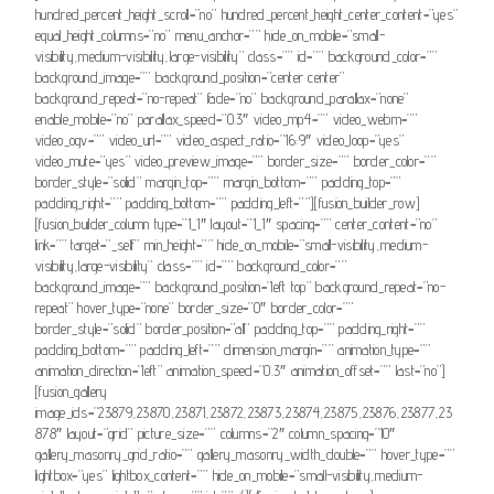
hundred_percent_height_scroll=”no” hundred_percent_height_center_content=”yes”
equal_height_columns=”no” menu_anchor=”” hide_on_mobile=”small-
visibility,medium-visibility,large-visibility” class=”” id=”” background_color=””
background_image=”” background_position=”center center”
background_repeat=”no-repeat” fade=”no” background_parallax=”none”
enable_mobile=”no” parallax_speed=”0.3″ video_mp4=”” video_webm=””
video_ogv=”” video_url=”” video_aspect_ratio=”16:9″ video_loop=”yes”
video_mute=”yes” video_preview_image=”” border_size=”” border_color=””
border_style=”solid” margin_top=”” margin_bottom=”” padding_top=””
padding_right=”” padding_bottom=”” padding_left=””][fusion_builder_row]
[fusion_builder_column type=”1_1″ layout=”1_1″ spacing=”” center_content=”no”
link=”” target=”_self” min_height=”” hide_on_mobile=”small-visibility,medium-
visibility,large-visibility” class=”” id=”” background_color=””
background_image=”” background_position=”left top” background_repeat=”no-
repeat” hover_type=”none” border_size=”0″ border_color=””
border_style=”solid” border_position=”all” padding_top=”” padding_right=””
padding_bottom=”” padding_left=”” dimension_margin=”” animation_type=””
animation_direction=”left” animation_speed=”0.3″ animation_offset=”” last=”no”]
[fusion_gallery
image_ids=”23879,23870,23871,23872,23873,23874,23875,23876,23877,23
878″ layout=”grid” picture_size=”” columns=”2″ column_spacing=”10″
gallery_masonry_grid_ratio=”” gallery_masonry_width_double=”” hover_type=””
lightbox=”yes” lightbox_content=”” hide_on_mobile=”small-visibility,medium-