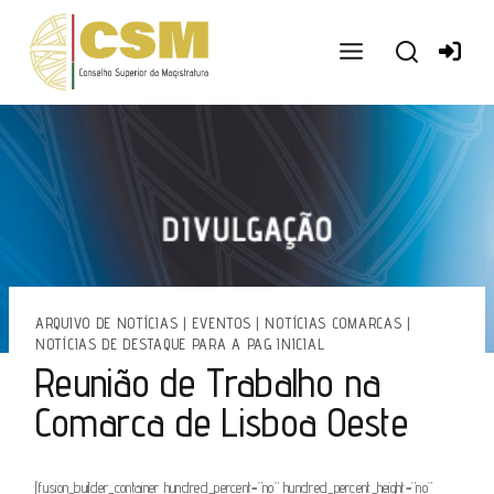
Ir
para
o
conteúdo
ARQUIVO DE NOTÍCIAS
|
EVENTOS
|
NOTÍCIAS COMARCAS
|
NOTÍCIAS DE DESTAQUE PARA A PAG INICIAL
Reunião de Trabalho na
Comarca de Lisboa Oeste
[fusion_builder_container hundred_percent=”no” hundred_percent_height=”no”