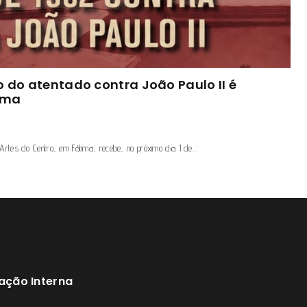
o do atentado contra João Paulo II é
ima
 Artes do Centro, em Fátima, recebe, no próximo dia 1 de…
ação Interna