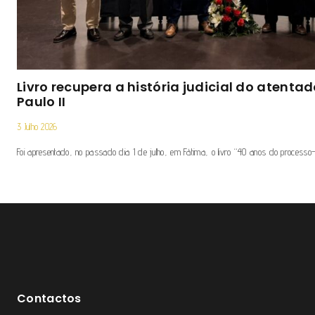
Livro recupera a história judicial do atent
Paulo II
3 Julho 2026
Foi apresentado, no passado dia 1 de julho, em Fátima, o livro “40 anos do processo
Contactos