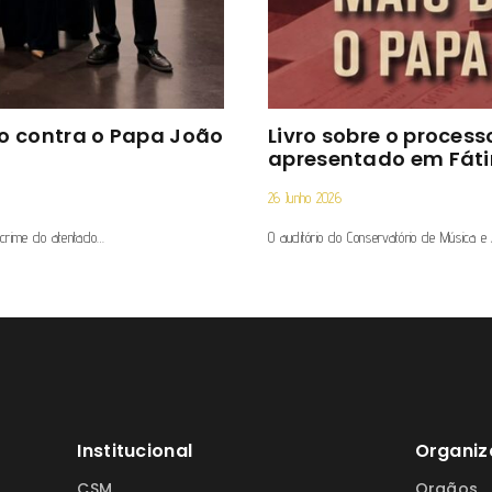
ado contra o Papa João
Livro sobre o process
apresentado em Fát
26 Junho 2026
-crime do atentado…
O auditório do Conservatório de Música e
Institucional
Organiz
CSM
Orgãos