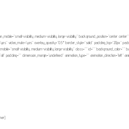
n_mobile=”small-visibility,medium-visibility,large-visibility” background_position=”center ce
=”yes” video_mute=”yes” overlay_opacity=”0.5″ border_style=”solid” padding_top=”20px” padd
mobile=”small-visibility,medium-visibility,large-visibility” class=”” id=”” background_color=
all” padding=”” dimension_margin=”undefined” animation_type=”” animation_direction=”left” ani
iner]