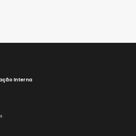
ação Interna
s
s