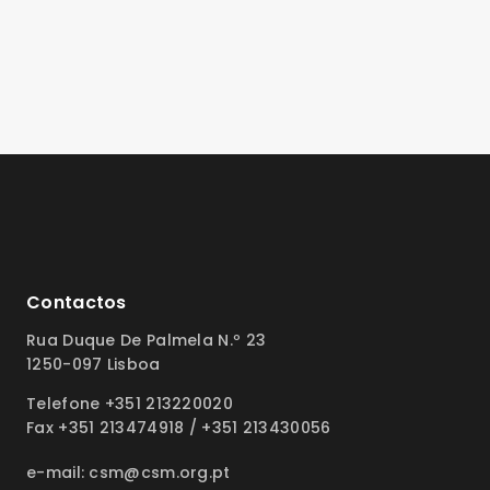
Contactos
Rua Duque De Palmela N.º 23
1250-097 Lisboa
Telefone +351 213220020
Fax +351 213474918 / +351 213430056
e-mail: csm@csm.org.pt