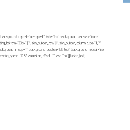
nter” background_repeat=”no-repeat” fade=”no” background_parallax=”none”
ing_bottom=”20px”][fusion_builder_row][fusion_builder_column type=”1_1″
”” background_image=”” background_position=”left top” background_repeat=”no-
mation_speed=”0.3″ animation_offset=”” last=”no”][fusion_text]