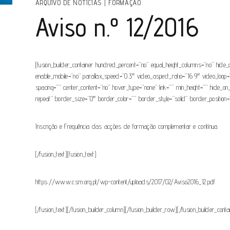
ARQUIVO DE NOTÍCIAS
|
FORMAÇÃO
Aviso n.º 12/2016
[fusion_builder_container hundred_percent=”no” equal_height_columns=”no” hide_o
enable_mobile=”no” parallax_speed=”0.3″ video_aspect_ratio=”16:9″ video_loop
spacing=”” center_content=”no” hover_type=”none” link=”” min_height=”” hide_on_
repeat” border_size=”0″ border_color=”” border_style=”solid” border_position=”
Inscrição e Frequência das acções de formação complementar e contínua.
[/fusion_text][fusion_text]
https://www.csm.org.pt/wp-content/uploads/2017/02/Aviso2016_12.pdf
[/fusion_text][/fusion_builder_column][/fusion_builder_row][/fusion_builder_conta