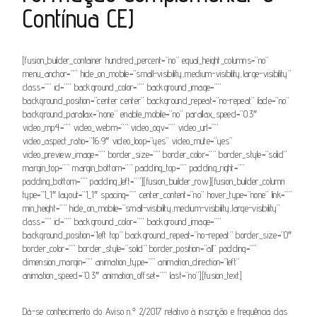
Contínua CEJ
[fusion_builder_container hundred_percent=”no” equal_height_columns=”no”
menu_anchor=”” hide_on_mobile=”small-visibility,medium-visibility,large-visibility”
class=”” id=”” background_color=”” background_image=””
background_position=”center center” background_repeat=”no-repeat” fade=”no”
background_parallax=”none” enable_mobile=”no” parallax_speed=”0.3″
video_mp4=”” video_webm=”” video_ogv=”” video_url=””
video_aspect_ratio=”16:9″ video_loop=”yes” video_mute=”yes”
video_preview_image=”” border_size=”” border_color=”” border_style=”solid”
margin_top=”” margin_bottom=”” padding_top=”” padding_right=””
padding_bottom=”” padding_left=””][fusion_builder_row][fusion_builder_column
type=”1_1″ layout=”1_1″ spacing=”” center_content=”no” hover_type=”none” link=””
min_height=”” hide_on_mobile=”small-visibility,medium-visibility,large-visibility”
class=”” id=”” background_color=”” background_image=””
background_position=”left top” background_repeat=”no-repeat” border_size=”0″
border_color=”” border_style=”solid” border_position=”all” padding=””
dimension_margin=”” animation_type=”” animation_direction=”left”
animation_speed=”0.3″ animation_offset=”” last=”no”][fusion_text]
Dá-se conhecimento do Aviso n.º 2/2017 relativo à inscrição e frequência das