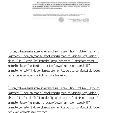
[fusion_fontawesome icon=”fa-external-link” size=”” flip=”” rotate=”” spin=”no”
alignment=”” hide_on_mobile=”small-visibility,medium-visibility,large-visibility”
class=”” id=”” circle=”no” iconcolor=”grey” circlecolor=”” circlebordercolor=””
animation_type=”” animation_direction=”down” animation_speed=”0.1″
animation_offset=””][/fusion_fontawesome] Aceda aqui ao Manual do Iudex
para Funcionalidades de Admissão e Frequência
[fusion_fontawesome icon=”fa-external-link” size=”” flip=”” rotate=”” spin=”no”
alignment=”” hide_on_mobile=”small-visibility,medium-visibility,large-visibility”
class=”” id=”” circle=”no” iconcolor=”grey” circlecolor=”” circlebordercolor=””
animation_type=”” animation_direction=”down” animation_speed=”0.1″
animation_offset=””][/fusion_fontawesome] Aceda aqui ao Manual do Iudex
para Requerimento de Formação