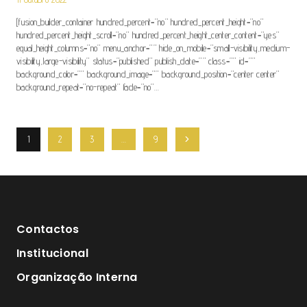
[fusion_builder_container hundred_percent=”no” hundred_percent_height=”no”
hundred_percent_height_scroll=”no” hundred_percent_height_center_content=”yes”
equal_height_columns=”no” menu_anchor=”” hide_on_mobile=”small-visibility,medium-
visibility,large-visibility” status=”published” publish_date=”” class=”” id=””
background_color=”” background_image=”” background_position=”center center”
background_repeat=”no-repeat” fade=”no”…
Navegação
1
2
3
…
9
Página
De
Seguinte
Página
Contactos
Institucional
Organização Interna