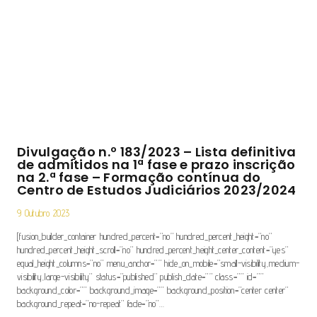
Divulgação n.º 183/2023 – Lista definitiva
de admitidos na 1ª fase e prazo inscrição
na 2.ª fase – Formação contínua do
Centro de Estudos Judiciários 2023/2024
9 Outubro 2023
[fusion_builder_container hundred_percent=”no” hundred_percent_height=”no”
hundred_percent_height_scroll=”no” hundred_percent_height_center_content=”yes”
equal_height_columns=”no” menu_anchor=”” hide_on_mobile=”small-visibility,medium-
visibility,large-visibility” status=”published” publish_date=”” class=”” id=””
background_color=”” background_image=”” background_position=”center center”
background_repeat=”no-repeat” fade=”no”…