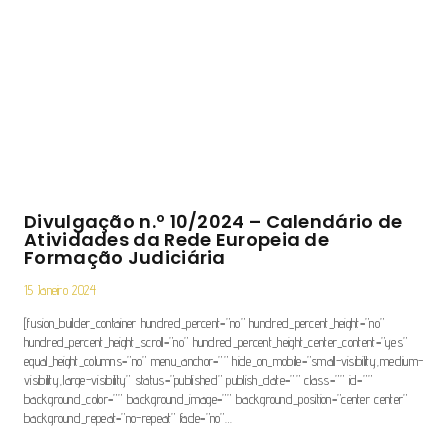
Divulgação n.º 10/2024 – Calendário de
Atividades da Rede Europeia de
Formação Judiciária
15 Janeiro 2024
[fusion_builder_container hundred_percent=”no” hundred_percent_height=”no”
hundred_percent_height_scroll=”no” hundred_percent_height_center_content=”yes”
equal_height_columns=”no” menu_anchor=”” hide_on_mobile=”small-visibility,medium-
visibility,large-visibility” status=”published” publish_date=”” class=”” id=””
background_color=”” background_image=”” background_position=”center center”
background_repeat=”no-repeat” fade=”no”…