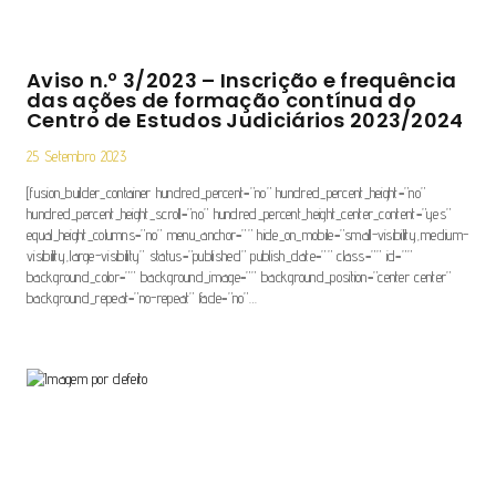
Aviso n.º 3/2023 – Inscrição e frequência
das ações de formação contínua do
Centro de Estudos Judiciários 2023/2024
25 Setembro 2023
[fusion_builder_container hundred_percent=”no” hundred_percent_height=”no”
hundred_percent_height_scroll=”no” hundred_percent_height_center_content=”yes”
equal_height_columns=”no” menu_anchor=”” hide_on_mobile=”small-visibility,medium-
visibility,large-visibility” status=”published” publish_date=”” class=”” id=””
background_color=”” background_image=”” background_position=”center center”
background_repeat=”no-repeat” fade=”no”…