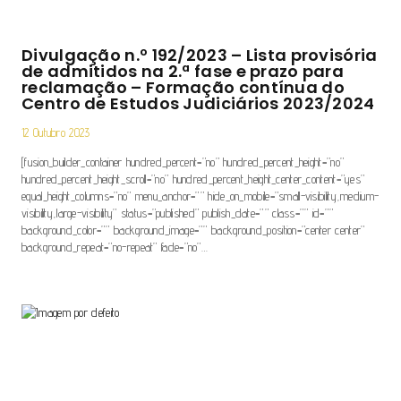
Divulgação n.º 192/2023 – Lista provisória
de admitidos na 2.ª fase e prazo para
reclamação – Formação contínua do
Centro de Estudos Judiciários 2023/2024
12 Outubro 2023
[fusion_builder_container hundred_percent=”no” hundred_percent_height=”no”
hundred_percent_height_scroll=”no” hundred_percent_height_center_content=”yes”
equal_height_columns=”no” menu_anchor=”” hide_on_mobile=”small-visibility,medium-
visibility,large-visibility” status=”published” publish_date=”” class=”” id=””
background_color=”” background_image=”” background_position=”center center”
background_repeat=”no-repeat” fade=”no”…