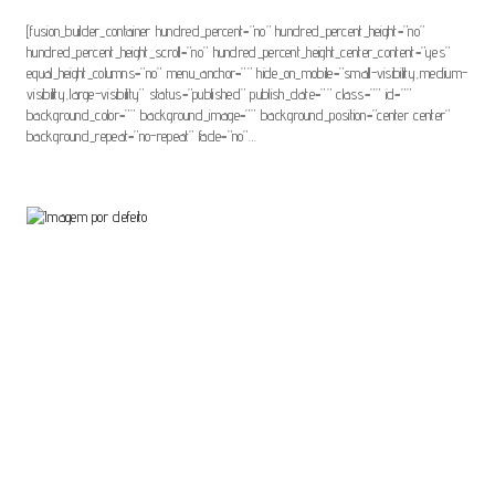
[fusion_builder_container hundred_percent=”no” hundred_percent_height=”no”
hundred_percent_height_scroll=”no” hundred_percent_height_center_content=”yes”
equal_height_columns=”no” menu_anchor=”” hide_on_mobile=”small-visibility,medium-
visibility,large-visibility” status=”published” publish_date=”” class=”” id=””
background_color=”” background_image=”” background_position=”center center”
background_repeat=”no-repeat” fade=”no”…