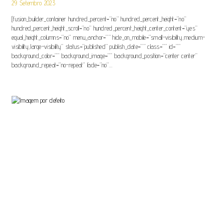
29 Setembro 2023
[fusion_builder_container hundred_percent=”no” hundred_percent_height=”no”
hundred_percent_height_scroll=”no” hundred_percent_height_center_content=”yes”
equal_height_columns=”no” menu_anchor=”” hide_on_mobile=”small-visibility,medium-
visibility,large-visibility” status=”published” publish_date=”” class=”” id=””
background_color=”” background_image=”” background_position=”center center”
background_repeat=”no-repeat” fade=”no”…