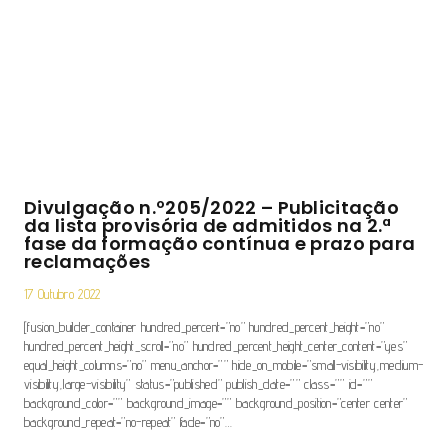
Divulgação n.º205/2022 – Publicitação
da lista provisória de admitidos na 2.ª
fase da formação contínua e prazo para
reclamações
17 Outubro 2022
[fusion_builder_container hundred_percent=”no” hundred_percent_height=”no”
hundred_percent_height_scroll=”no” hundred_percent_height_center_content=”yes”
equal_height_columns=”no” menu_anchor=”” hide_on_mobile=”small-visibility,medium-
visibility,large-visibility” status=”published” publish_date=”” class=”” id=””
background_color=”” background_image=”” background_position=”center center”
background_repeat=”no-repeat” fade=”no”…