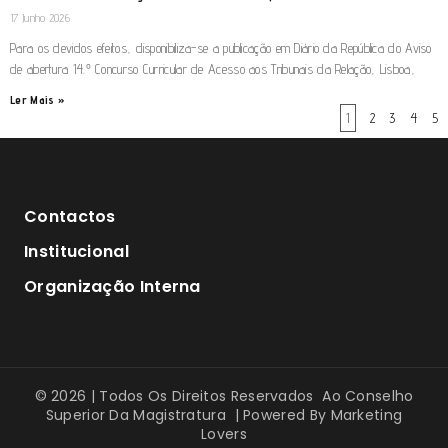
17 Junho 2026
Para os devidos efeitos, disponibiliza-se a publicação em Diário da República do Aviso
de abertura 14.º Concurso Curricular de Acesso aos Tribunais da Relação, Lisboa,
Ler Mais »
1
2
3
4
5
Contactos
Institucional
Organização Interna
© 2026 | Todos Os Direitos Reservados Ao Conselho
Superior Da Magistratura | Powered By
Marketing
Lovers