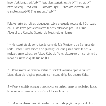
fusion_font_family_text_font=”” fusion_font_variant_text_font=”” line_height=””
letter_spacing=”” text_color=”” animation_type=”” animation_direction=”left”
animation_speed=”0.3″ animation_offset=””]
Relativamente às notícias divulgadas sobre a alegada recusa de três juízas
do TIC do Porto para executarem buscas solicitadas pelo Juiz Carlos
Alexandre, o Conselho Superior da Magistratura informa:
1 – Na sequência de comunicação do então Juiz Presidente da Comarca do
Porto, sobre a necessidade da presença de dois juízes numa busca a
realizar, entre outros, ao Futebol Clube do Porto, efetuou-se um sorteio, entre
todos os Juízes daquele Tribunal (TIC).
2 – Previamente ao referido sorteio foi solicitada escusa apenas por uma
Juíza, alegando relações pessoais com alguns dirigentes daquele Clube.
3 – Face à aludida escusa procedeu-se ao sorteio, entre os restantes Juízes,
ficando duas Juízes adstritas às solicitadas buscas.
4 – Mais se informa que não existiu qualquer participação por parte do Juiz