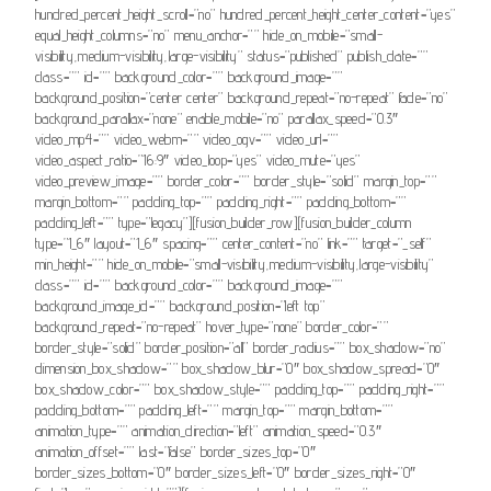
hundred_percent_height_scroll=”no” hundred_percent_height_center_content=”yes”
equal_height_columns=”no” menu_anchor=”” hide_on_mobile=”small-
visibility,medium-visibility,large-visibility” status=”published” publish_date=””
class=”” id=”” background_color=”” background_image=””
background_position=”center center” background_repeat=”no-repeat” fade=”no”
background_parallax=”none” enable_mobile=”no” parallax_speed=”0.3″
video_mp4=”” video_webm=”” video_ogv=”” video_url=””
video_aspect_ratio=”16:9″ video_loop=”yes” video_mute=”yes”
video_preview_image=”” border_color=”” border_style=”solid” margin_top=””
margin_bottom=”” padding_top=”” padding_right=”” padding_bottom=””
padding_left=”” type=”legacy”][fusion_builder_row][fusion_builder_column
type=”1_6″ layout=”1_6″ spacing=”” center_content=”no” link=”” target=”_self”
min_height=”” hide_on_mobile=”small-visibility,medium-visibility,large-visibility”
class=”” id=”” background_color=”” background_image=””
background_image_id=”” background_position=”left top”
background_repeat=”no-repeat” hover_type=”none” border_color=””
border_style=”solid” border_position=”all” border_radius=”” box_shadow=”no”
dimension_box_shadow=”” box_shadow_blur=”0″ box_shadow_spread=”0″
box_shadow_color=”” box_shadow_style=”” padding_top=”” padding_right=””
padding_bottom=”” padding_left=”” margin_top=”” margin_bottom=””
animation_type=”” animation_direction=”left” animation_speed=”0.3″
animation_offset=”” last=”false” border_sizes_top=”0″
border_sizes_bottom=”0″ border_sizes_left=”0″ border_sizes_right=”0″