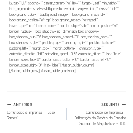
layout=”1_6″ spacing=”” center_content=”no” link=”” target=”_self” min_height=””
hide_on_mobile=”small-visibility,medium-visibility,large-visibility” class=”” id=””
background_color=”” background_image=”” background_image_id=””
background_position=”left top” background_repeat=”no-repeat”
hover_type=”none” border_color=”” border_style=”solid” border_position=”all”
border_radius=”” box_shadow=”no” dimension_box_shadow=””
box_shadow_blur=”0″ box_shadow_spread=”0″ box_shadow_color=””
box_shadow_style=”” padding_top=”” padding_right=”” padding_bottom=””
padding_left=”” margin_top=”” margin_bottom=”” animation_type=””
animation_direction=”left” animation_speed=”0.3″ animation_offset=”” last=”true”
border_sizes_top=”0″ border_sizes_bottom=”0″ border_sizes_left=”0″
border_sizes_right=”0″ first=”false”][/fusion_builder_column]
[/fusion_builder_row][/fusion_builder_container]
Navegação
ANTERIOR
SEGUINTE
De
Comunicado à Imprensa – “Caso
Comunicado de Imprensa –
Tancos”
Deliberação do Plenário do Conselho
Artigos
Superior da Magistratura – TCIC