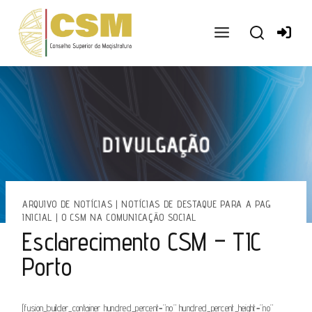
Ir
para
o
conteúdo
ARQUIVO DE NOTÍCIAS
|
NOTÍCIAS DE DESTAQUE PARA A PAG
INICIAL
|
O CSM NA COMUNICAÇÃO SOCIAL
Esclarecimento CSM – TIC
Porto
[fusion_builder_container hundred_percent=”no” hundred_percent_height=”no”