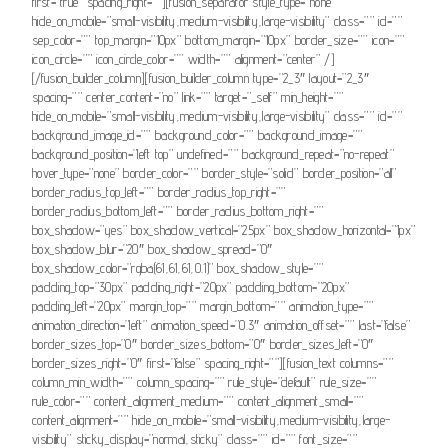
first=”true” spacing_right=””][fusion_separator style_type=”none”
hide_on_mobile=”small-visibility,medium-visibility,large-visibility” class=”” id=””
sep_color=”” top_margin=”10px” bottom_margin=”10px” border_size=”” icon=””
icon_circle=”” icon_circle_color=”” width=”” alignment=”center” /]
[/fusion_builder_column][fusion_builder_column type=”2_3″ layout=”2_3″
spacing=”” center_content=”no” link=”” target=”_self” min_height=””
hide_on_mobile=”small-visibility,medium-visibility,large-visibility” class=”” id=””
background_image_id=”” background_color=”” background_image=””
background_position=”left top” undefined=”” background_repeat=”no-repeat”
hover_type=”none” border_color=”” border_style=”solid” border_position=”all”
border_radius_top_left=”” border_radius_top_right=””
border_radius_bottom_left=”” border_radius_bottom_right=””
box_shadow=”yes” box_shadow_vertical=”25px” box_shadow_horizontal=”1px”
box_shadow_blur=”20″ box_shadow_spread=”0″
box_shadow_color=”rgba(61,61,61,0.1)” box_shadow_style=””
padding_top=”30px” padding_right=”20px” padding_bottom=”20px”
padding_left=”20px” margin_top=”” margin_bottom=”” animation_type=””
animation_direction=”left” animation_speed=”0.3″ animation_offset=”” last=”false”
border_sizes_top=”0″ border_sizes_bottom=”0″ border_sizes_left=”0″
border_sizes_right=”0″ first=”false” spacing_right=””][fusion_text columns=””
column_min_width=”” column_spacing=”” rule_style=”default” rule_size=””
rule_color=”” content_alignment_medium=”” content_alignment_small=””
content_alignment=”” hide_on_mobile=”small-visibility,medium-visibility,large-
visibility” sticky_display=”normal,sticky” class=”” id=”” font_size=””