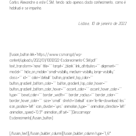
Carlos Alexandre a este CSM, tendo sido apenas dado conhecimento, como é
habitual e se impunha.
Lisboa, 10 de janeiro de 2022
.
[fusion_button link=”https://www.csm.org.pt/wp-
content/uploads/2022/01/10012022-Esclarecimento-CSM.pdf”
text_transform=”none” title=”” target=”_blank” link_attributes=”” alignment=””
modal=”” hide_on_mobile=”small-visibility,medium-visibility,large-visibility”
class=”” id=”” color=”default” button_gradient_top_color=””
button_gradient_bottom_color=”” button_gradient_top_color_hover=””
button_gradient_bottom_color_hover=”” accent_color=”” accent_hover_color=””
type=”” bevel_color=”” border_width=”” border_radius=”” border_color=””
border_hover_color=”” size=”small” stretch=”default” icon=”fa-file-download fas”
icon_position=”left” icon_divider=”yes” animation_type=”” animation_direction=”left”
animation_speed=”0.3″ animation_offset=””]Descarregar
Esclarecimento[/fusion_button]
[/fusion_text][/fusion_builder_column][fusion_builder_column type=”1_6″