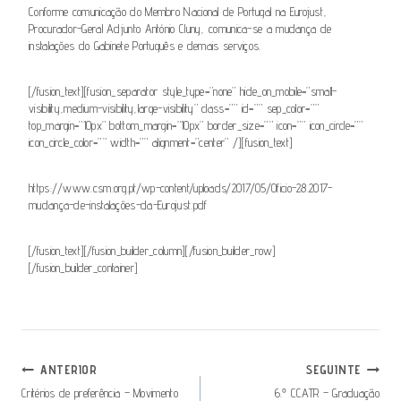
Conforme comunicação do Membro Nacional de Portugal na Eurojust,
Procurador-Geral Adjunto António Cluny, comunica-se a mudança de
instalações do Gabinete Português e demais serviços.
[/fusion_text][fusion_separator style_type=”none” hide_on_mobile=”small-
visibility,medium-visibility,large-visibility” class=”” id=”” sep_color=””
top_margin=”10px” bottom_margin=”10px” border_size=”” icon=”” icon_circle=””
icon_circle_color=”” width=”” alignment=”center” /][fusion_text]
https://www.csm.org.pt/wp-content/uploads/2017/05/Oficio-28.2017-
mudança-de-instalações-da-Eurojust.pdf
[/fusion_text][/fusion_builder_column][/fusion_builder_row]
[/fusion_builder_container]
Navegação
ANTERIOR
SEGUINTE
De
Critérios de preferência – Movimento
6.º CCATR – Graduação