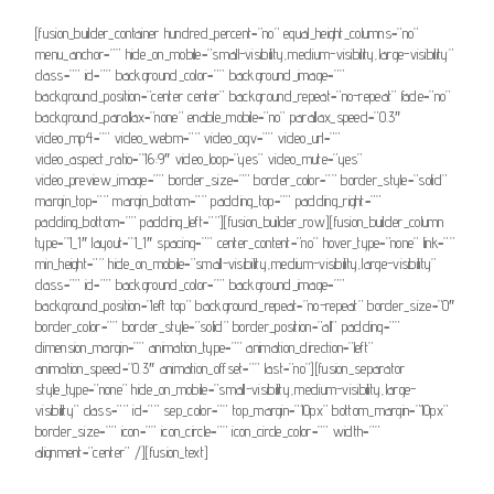
[fusion_builder_container hundred_percent=”no” equal_height_columns=”no”
menu_anchor=”” hide_on_mobile=”small-visibility,medium-visibility,large-visibility”
class=”” id=”” background_color=”” background_image=””
background_position=”center center” background_repeat=”no-repeat” fade=”no”
background_parallax=”none” enable_mobile=”no” parallax_speed=”0.3″
video_mp4=”” video_webm=”” video_ogv=”” video_url=””
video_aspect_ratio=”16:9″ video_loop=”yes” video_mute=”yes”
video_preview_image=”” border_size=”” border_color=”” border_style=”solid”
margin_top=”” margin_bottom=”” padding_top=”” padding_right=””
padding_bottom=”” padding_left=””][fusion_builder_row][fusion_builder_column
type=”1_1″ layout=”1_1″ spacing=”” center_content=”no” hover_type=”none” link=””
min_height=”” hide_on_mobile=”small-visibility,medium-visibility,large-visibility”
class=”” id=”” background_color=”” background_image=””
background_position=”left top” background_repeat=”no-repeat” border_size=”0″
border_color=”” border_style=”solid” border_position=”all” padding=””
dimension_margin=”” animation_type=”” animation_direction=”left”
animation_speed=”0.3″ animation_offset=”” last=”no”][fusion_separator
style_type=”none” hide_on_mobile=”small-visibility,medium-visibility,large-
visibility” class=”” id=”” sep_color=”” top_margin=”10px” bottom_margin=”10px”
border_size=”” icon=”” icon_circle=”” icon_circle_color=”” width=””
alignment=”center” /][fusion_text]