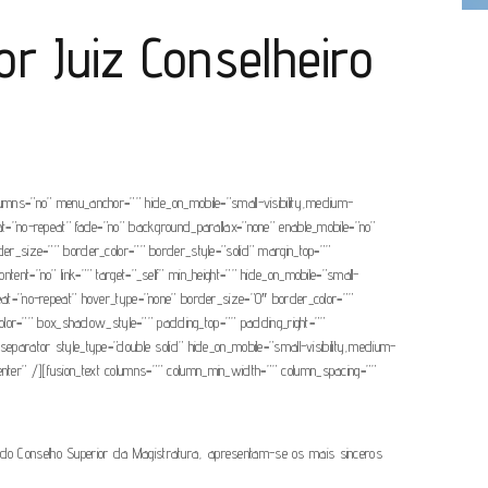
r Juiz Conselheiro
olumns=”no” menu_anchor=”” hide_on_mobile=”small-visibility,medium-
eat=”no-repeat” fade=”no” background_parallax=”none” enable_mobile=”no”
r_size=”” border_color=”” border_style=”solid” margin_top=””
tent=”no” link=”” target=”_self” min_height=”” hide_on_mobile=”small-
epeat=”no-repeat” hover_type=”none” border_size=”0″ border_color=””
or=”” box_shadow_style=”” padding_top=”” padding_right=””
separator style_type=”double solid” hide_on_mobile=”small-visibility,medium-
=”center” /][fusion_text columns=”” column_min_width=”” column_spacing=””
e do Conselho Superior da Magistratura, apresentam-se os mais sinceros