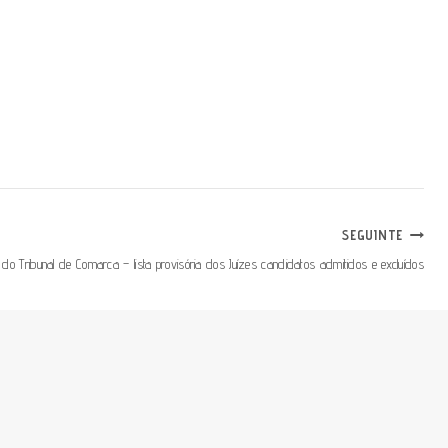
SEGUINTE
do Tribunal de Comarca – lista provisória dos Juízes candidatos admitidos e excluídos