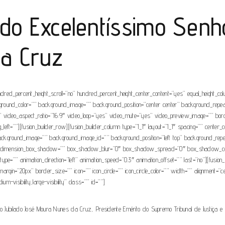
 do Excelentíssimo Senho
a Cruz
ndred_percent_height_scroll=”no” hundred_percent_height_center_content=”yes” equal_height_c
” background_color=”” background_image=”” background_position=”center center” background_rep
video_aspect_ratio=”16:9″ video_loop=”yes” video_mute=”yes” video_preview_image=”” borde
t=””][fusion_builder_row][fusion_builder_column type=”1_1″ layout=”1_1″ spacing=”” center_con
r=”” background_image=”” background_image_id=”” background_position=”left top” background_r
”no” dimension_box_shadow=”” box_shadow_blur=”0″ box_shadow_spread=”0″ box_shadow_col
e=”” animation_direction=”left” animation_speed=”0.3″ animation_offset=”” last=”no”][fusion_
om_margin=”20px” border_size=”” icon=”” icon_circle=”” icon_circle_color=”” width=”” alignment
um-visibility,large-visibility” class=”” id=””]
iro Jubilado José Moura Nunes da Cruz, Presidente Emérito do Supremo Tribunal de Justiça 