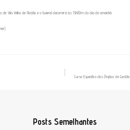
eja de Vila Velha de Rodão e o funeral decorrerá às 15h00m do dia de amanhã.
iner]
Curso Específico dos Órgãos de Gestão 
Posts Semelhantes