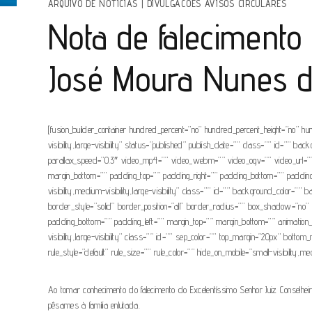
ARQUIVO DE NOTÍCIAS
|
DIVULGACOES AVISOS CIRCULARES
Nota de falecimento
José Moura Nunes d
[fusion_builder_container hundred_percent=”no” hundred_percent_height=”no” hu
visibility,large-visibility” status=”published” publish_date=”” class=”” id=”
parallax_speed=”0.3″ video_mp4=”” video_webm=”” video_ogv=”” video_url=”” 
margin_bottom=”” padding_top=”” padding_right=”” padding_bottom=”” padding_lef
visibility,medium-visibility,large-visibility” class=”” id=”” background_colo
border_style=”solid” border_position=”all” border_radius=”” box_shadow=
padding_bottom=”” padding_left=”” margin_top=”” margin_bottom=”” animation_typ
visibility,large-visibility” class=”” id=”” sep_color=”” top_margin=”20px” bott
rule_style=”default” rule_size=”” rule_color=”” hide_on_mobile=”small-visibility,medi
Ao tomar conhecimento do falecimento do Excelentíssimo Senhor Juiz Conselhe
pêsames à família enlutada.