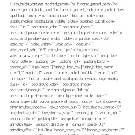
[fusion_builder_container hundred_percent=”no” hundred_percent_height=”no”
hundred_percent_height_scroll=”no” hundred_percent_height_center_content=”yes”
equal_height_columns=”no” menu_anchor=”” hide_on_mobile=”small-
visibility,medium-visibility,large-visibility” status=”published” publish_date=””
class=”” id=”” background_color=”” background_image=””
background_position=”center center” background_repeat=”no-repeat” fade=”no”
background_parallax=”none” enable_mobile=”no” parallax_speed=”0.3″
video_mp4=”” video_webm=”” video_ogv=”” video_url=””
video_aspect_ratio=”16:9″ video_loop=”yes” video_mute=”yes”
video_preview_image=”” border_color=”” border_style=”solid” margin_top=””
margin_bottom=”” padding_top=”” padding_right=”” padding_bottom=””
padding_left=”” type=”legacy”][fusion_builder_row][fusion_builder_column
type=”1_1″ layout=”1_1″ spacing=”” center_content=”no” link=”” target=”_self”
min_height=”” hide_on_mobile=”small-visibility,medium-visibility,large-visibility”
class=”” id=”” background_color=”” background_image=””
background_image_id=”” background_position=”left top”
background_repeat=”no-repeat” hover_type=”none” border_color=””
border_style=”solid” border_position=”all” border_radius=”” box_shadow=”no”
dimension_box_shadow=”” box_shadow_blur=”0″ box_shadow_spread=”0″
box_shadow_color=”” box_shadow_style=”” padding_top=”” padding_right=””
padding_bottom=”” padding_left=”” margin_top=”” margin_bottom=””
animation_type=”” animation_direction=”left” animation_speed=”0.3″
animation_offset=”” last=”true” border_sizes_top=”0″ border_sizes_bottom=”0″