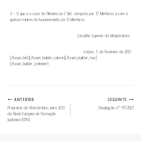
3 – O que é o caso do Plenário do CSM, composto por 17 Membros e com o
quórum mínimo de funcionamento de 12 Membros.
Conselho Superior da Magistratura,
Lisboa, 5 de Fevereiro de 2021
[/fusion_text][/fusion_builder_column][/fusion_builder_row]
[/fusion_builder_container]
Navegação
ANTERIOR
SEGUINTE
De
Programa de Intercâmbios para 2021
Divulgação n.º 47/2021
da Rede Europeia de Formação
Artigos
Judiciária (EJTN)