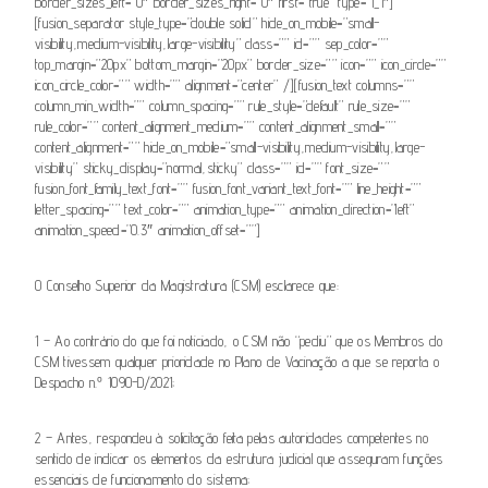
border_sizes_left=”0″ border_sizes_right=”0″ first=”true” type=”1_1″]
[fusion_separator style_type=”double solid” hide_on_mobile=”small-
visibility,medium-visibility,large-visibility” class=”” id=”” sep_color=””
top_margin=”20px” bottom_margin=”20px” border_size=”” icon=”” icon_circle=””
icon_circle_color=”” width=”” alignment=”center” /][fusion_text columns=””
column_min_width=”” column_spacing=”” rule_style=”default” rule_size=””
rule_color=”” content_alignment_medium=”” content_alignment_small=””
content_alignment=”” hide_on_mobile=”small-visibility,medium-visibility,large-
visibility” sticky_display=”normal,sticky” class=”” id=”” font_size=””
fusion_font_family_text_font=”” fusion_font_variant_text_font=”” line_height=””
letter_spacing=”” text_color=”” animation_type=”” animation_direction=”left”
animation_speed=”0.3″ animation_offset=””]
O Conselho Superior da Magistratura (CSM) esclarece que:
1 – Ao contrário do que foi noticiado, o CSM não “pediu” que os Membros do
CSM tivessem qualquer prioridade no Plano de Vacinação a que se reporta o
Despacho n.º 1090-D/2021;
2 – Antes, respondeu à solicitação feita pelas autoridades competentes no
sentido de indicar os elementos da estrutura judicial que asseguram funções
essenciais de funcionamento do sistema;