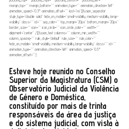
margin_top=”” margin_bottom=”” animation_type=”” animation_direction=”left”
animation_speed=”0.3″ animation_offset=”” last=”no”][fusion_separator
style_type=”double solid” hide_on_mobile=”small-visibility,medium-visibility,large-
visibility” class=”” id=”” sep_color=”” top_margin=”20px” bottom_margin=”20px”
border_size=”” icon=”” icon_circle=”” icon_circle_color=”” width=””
alignment=”center” /][fusion_text columns=”” column_min_width=””
column_spacing=”” rule_style=”default” rule_size=”” rule_color=””
hide_on_mobile=”small-visibility,medium-visibility,large-visibility” class=”” id=””
animation_type=”” animation_direction=”left” animation_speed=”0.3″
animation_offset=””]
Esteve hoje reunido no Conselho
Superior da Magistratura (CSM) o
Observatório Judicial da Violência
de Género e Doméstica
,
constituído por mais de trinta
responsáveis da área da justiça
e do sistema judicial, com vista à