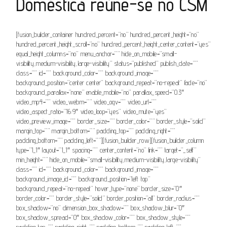
Doméstica reúne-se no CSM
[fusion_builder_container hundred_percent=”no” hundred_percent_height=”no”
hundred_percent_height_scroll=”no” hundred_percent_height_center_content=”yes”
equal_height_columns=”no” menu_anchor=”” hide_on_mobile=”small-
visibility,medium-visibility,large-visibility” status=”published” publish_date=””
class=”” id=”” background_color=”” background_image=””
background_position=”center center” background_repeat=”no-repeat” fade=”no”
background_parallax=”none” enable_mobile=”no” parallax_speed=”0.3″
video_mp4=”” video_webm=”” video_ogv=”” video_url=””
video_aspect_ratio=”16:9″ video_loop=”yes” video_mute=”yes”
video_preview_image=”” border_size=”” border_color=”” border_style=”solid”
margin_top=”” margin_bottom=”” padding_top=”” padding_right=””
padding_bottom=”” padding_left=””][fusion_builder_row][fusion_builder_column
type=”1_1″ layout=”1_1″ spacing=”” center_content=”no” link=”” target=”_self”
min_height=”” hide_on_mobile=”small-visibility,medium-visibility,large-visibility”
class=”” id=”” background_color=”” background_image=””
background_image_id=”” background_position=”left top”
background_repeat=”no-repeat” hover_type=”none” border_size=”0″
border_color=”” border_style=”solid” border_position=”all” border_radius=””
box_shadow=”no” dimension_box_shadow=”” box_shadow_blur=”0″
box_shadow_spread=”0″ box_shadow_color=”” box_shadow_style=””
padding_top=”” padding_right=”” padding_bottom=”” padding_left=””