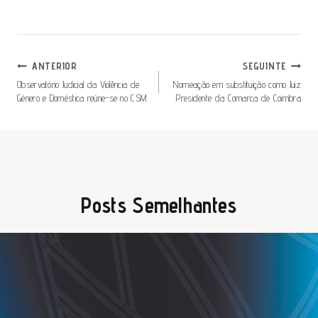
Navegação
ANTERIOR
SEGUINTE
De
Observatório Judicial da Violência de
Nomeação em substituição como Juiz
Género e Doméstica reúne-se no CSM
Presidente da Comarca de Coimbra
Artigos
Posts Semelhantes