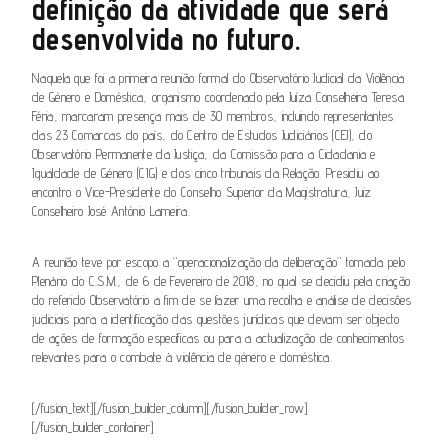
definição da atividade que será
desenvolvida no futuro.
Naquela que foi a primeira reunião formal do Observatório Judicial da Violência
de Género e Doméstica, organismo coordenado pela Juíza Conselheira Teresa
Féria, marcaram presença mais de 30 membros, incluindo representantes
das 23 Comarcas do país, do Centro de Estudos Judiciários (CEJ), do
Observatório Permanente da Justiça, da Comissão para a Cidadania e
Igualdade de Género (CIG) e dos cinco tribunais da Relação. Presidiu ao
encontro o Vice-Presidente do Conselho Superior da Magistratura, Juiz
Conselheiro José António Lameira.
A reunião teve por escopo a “operacionalização da deliberação” tomada pelo
Plenário do C.S.M., de 6 de Fevereiro de 2018, no qual se decidiu pela criação
do referido Observatório a fim de se fazer uma recolha e análise de decisões
judiciais para a identificação das questões jurídicas que devam ser objecto
de ações de formação específicas ou para a actualização de conhecimentos
relevantes para o combate à violência de género e doméstica.
[/fusion_text][/fusion_builder_column][/fusion_builder_row]
[/fusion_builder_container]