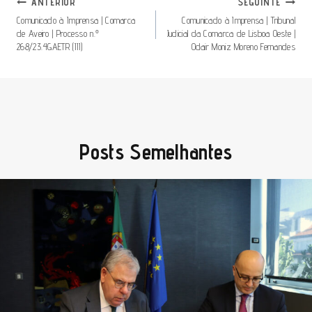
ANTERIOR
SEGUINTE
Comunicado à Imprensa | Comarca
Comunicado à Imprensa | Tribunal
de Aveiro | Processo n.º
Judicial da Comarca de Lisboa Oeste |
268/23.4GAETR (III)
Odair Moniz Moreno Fernandes
Posts Semelhantes