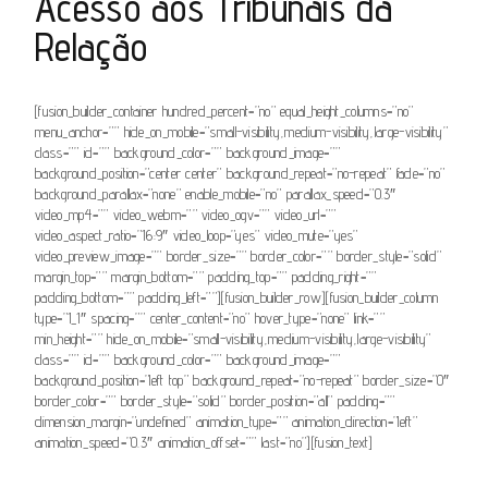
Acesso aos Tribunais da
Relação
[fusion_builder_container hundred_percent=”no” equal_height_columns=”no”
menu_anchor=”” hide_on_mobile=”small-visibility,medium-visibility,large-visibility”
class=”” id=”” background_color=”” background_image=””
background_position=”center center” background_repeat=”no-repeat” fade=”no”
background_parallax=”none” enable_mobile=”no” parallax_speed=”0.3″
video_mp4=”” video_webm=”” video_ogv=”” video_url=””
video_aspect_ratio=”16:9″ video_loop=”yes” video_mute=”yes”
video_preview_image=”” border_size=”” border_color=”” border_style=”solid”
margin_top=”” margin_bottom=”” padding_top=”” padding_right=””
padding_bottom=”” padding_left=””][fusion_builder_row][fusion_builder_column
type=”1_1″ spacing=”” center_content=”no” hover_type=”none” link=””
min_height=”” hide_on_mobile=”small-visibility,medium-visibility,large-visibility”
class=”” id=”” background_color=”” background_image=””
background_position=”left top” background_repeat=”no-repeat” border_size=”0″
border_color=”” border_style=”solid” border_position=”all” padding=””
dimension_margin=”undefined” animation_type=”” animation_direction=”left”
animation_speed=”0.3″ animation_offset=”” last=”no”][fusion_text]