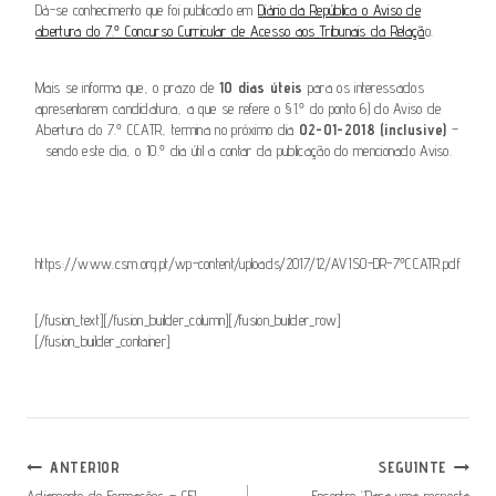
Dá-se conhecimento que foi publicado em
Diário da República o Aviso de
abertura do 7.º Concurso Curricular de Acesso aos Tribunais da Relaçã
o.
Mais se informa que, o prazo de
10 dias úteis
para os interessados
apresentarem candidatura, a que se refere o §1.º do ponto 6) do Aviso de
Abertura do 7.º CCATR, termina no próximo dia
02-01-2018 (inclusive)
–
sendo este dia, o 10.º dia útil a contar da publicação do mencionado Aviso.
https://www.csm.org.pt/wp-content/uploads/2017/12/AVISO-DR-7ºCCATR.pdf
[/fusion_text][/fusion_builder_column][/fusion_builder_row]
[/fusion_builder_container]
Navegação
ANTERIOR
SEGUINTE
Adiamento de Formações – CEJ
Encontro “Para uma resposta