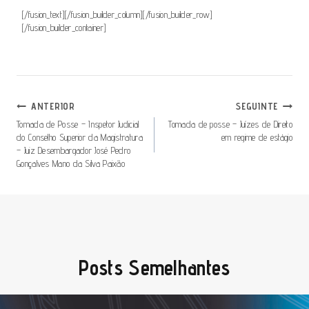
[/fusion_text][/fusion_builder_column][/fusion_builder_row]
[/fusion_builder_container]
Navegação
ANTERIOR
SEGUINTE
De
Tomada de Posse – Inspetor Judicial
Tomada de posse – Juízes de Direito
do Conselho Superior da Magistratura
em regime de estágio
Artigos
– Juiz Desembargador José Pedro
Gonçalves Mano da Silva Paixão
Posts Semelhantes