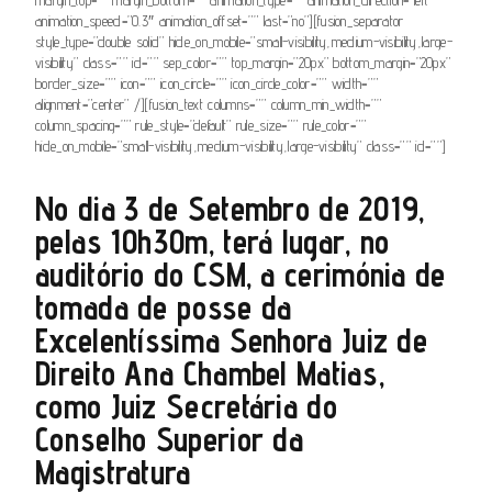
animation_speed=”0.3″ animation_offset=”” last=”no”][fusion_separator
style_type=”double solid” hide_on_mobile=”small-visibility,medium-visibility,large-
visibility” class=”” id=”” sep_color=”” top_margin=”20px” bottom_margin=”20px”
border_size=”” icon=”” icon_circle=”” icon_circle_color=”” width=””
alignment=”center” /][fusion_text columns=”” column_min_width=””
column_spacing=”” rule_style=”default” rule_size=”” rule_color=””
hide_on_mobile=”small-visibility,medium-visibility,large-visibility” class=”” id=””]
No dia 3 de Setembro de 2019,
pelas 10h30m, terá lugar, no
auditório do CSM, a cerimónia de
tomada de posse da
Excelentíssima Senhora Juiz de
Direito Ana Chambel Matias,
como Juiz Secretária do
Conselho Superior da
Magistratura