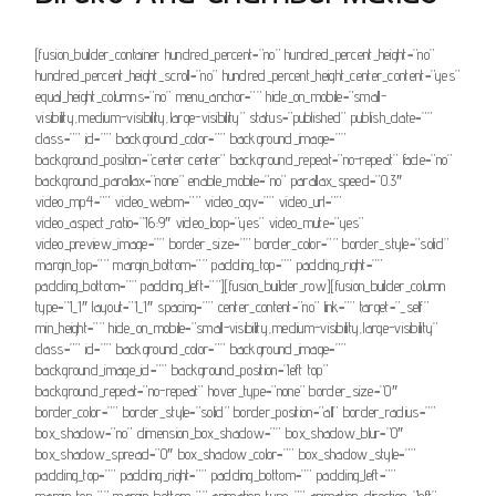
[fusion_builder_container hundred_percent=”no” hundred_percent_height=”no”
hundred_percent_height_scroll=”no” hundred_percent_height_center_content=”yes”
equal_height_columns=”no” menu_anchor=”” hide_on_mobile=”small-
visibility,medium-visibility,large-visibility” status=”published” publish_date=””
class=”” id=”” background_color=”” background_image=””
background_position=”center center” background_repeat=”no-repeat” fade=”no”
background_parallax=”none” enable_mobile=”no” parallax_speed=”0.3″
video_mp4=”” video_webm=”” video_ogv=”” video_url=””
video_aspect_ratio=”16:9″ video_loop=”yes” video_mute=”yes”
video_preview_image=”” border_size=”” border_color=”” border_style=”solid”
margin_top=”” margin_bottom=”” padding_top=”” padding_right=””
padding_bottom=”” padding_left=””][fusion_builder_row][fusion_builder_column
type=”1_1″ layout=”1_1″ spacing=”” center_content=”no” link=”” target=”_self”
min_height=”” hide_on_mobile=”small-visibility,medium-visibility,large-visibility”
class=”” id=”” background_color=”” background_image=””
background_image_id=”” background_position=”left top”
background_repeat=”no-repeat” hover_type=”none” border_size=”0″
border_color=”” border_style=”solid” border_position=”all” border_radius=””
box_shadow=”no” dimension_box_shadow=”” box_shadow_blur=”0″
box_shadow_spread=”0″ box_shadow_color=”” box_shadow_style=””
padding_top=”” padding_right=”” padding_bottom=”” padding_left=””
margin_top=”” margin_bottom=”” animation_type=”” animation_direction=”left”