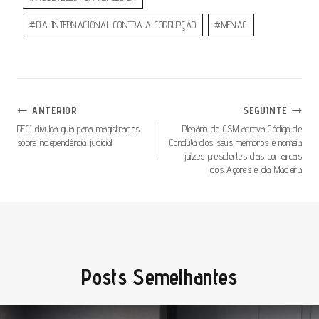
#
DIA INTERNACIONAL CONTRA A CORRUPÇÃO
#
MENAC
ANTERIOR
SEGUINTE
RECJ divulga guia para magistrados
Plenário do CSM aprova Código de
sobre independência judicial
Conduta dos seus membros e nomeia
juízes presidentes das comarcas
dos Açores e da Madeira
Posts Semelhantes