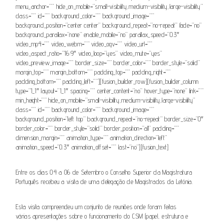
menu_anchor=”” hide_on_mobile=”small-visibility,medium-visibility,large-visibility”
class=”” id=”” background_color=”” background_image=””
background_position=”center center” background_repeat=”no-repeat” fade=”no”
background_parallax=”none” enable_mobile=”no” parallax_speed=”0.3″
video_mp4=”” video_webm=”” video_ogv=”” video_url=””
video_aspect_ratio=”16:9″ video_loop=”yes” video_mute=”yes”
video_preview_image=”” border_size=”” border_color=”” border_style=”solid”
margin_top=”” margin_bottom=”” padding_top=”” padding_right=””
padding_bottom=”” padding_left=””][fusion_builder_row][fusion_builder_column
type=”1_1″ layout=”1_1″ spacing=”” center_content=”no” hover_type=”none” link=””
min_height=”” hide_on_mobile=”small-visibility,medium-visibility,large-visibility”
class=”” id=”” background_color=”” background_image=””
background_position=”left top” background_repeat=”no-repeat” border_size=”0″
border_color=”” border_style=”solid” border_position=”all” padding=””
dimension_margin=”” animation_type=”” animation_direction=”left”
animation_speed=”0.3″ animation_offset=”” last=”no”][fusion_text]
Entre os dias 04 a 06 de Setembro o Conselho Superior da Magistratura
Português recebeu a visita de uma delegação de Magistrados da Letónia.
Esta visita compreendeu um conjunto de reuniões onde foram feitas
várias apresentações sobre o funcionamento do CSM (papel, estrutura e