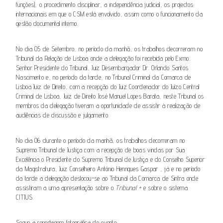
funções), o procedimento disciplinar, a independência judicial, os projectos
internacionais em que o CSM está envolvido, assim como o funcionamento da
gestão documental interno.
No dia 05 de Setembro, no período da manhã, os trabalhos decorreram no
Tribunal da Relação de Lisboa onde a delegação foi recebida pelo Exmo.
Senhor Presidente do Tribunal, Juiz Desembargador Dr. Orlando Santos
Nascimento e, no período da tarde, no Tribunal Criminal da Comarca de
Lisboa Juiz de Direito, com a recepção do Juiz Coordenador do Juízo Central
Criminal de Lisboa, Juiz de Direito José Manuel Lopes Barata, neste Tribunal os
membros da delegação tiveram a oportunidade de assistir à realização de
audiências de discussão e julgamento.
No dia 06 durante o período da manhã, os trabalhos decorreram no
Supremo Tribunal de Justiça com a recepção de boas vindas por Sua
Excelência o Presidente do Supremo Tribunal de Justiça e do Conselho Superior
da Magistratura, Juiz Conselheiro António Henriques Gaspar , já e no período
da tarde a delegação deslocou-se ao Tribunal da Comarca de Sintra onde
assistiram a uma apresentação sobre o
Tribunal +
e sobre o sistema
CITIUS.
Segue a reportagem fotográfica do evento: