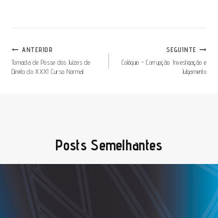
Navegação
ANTERIOR
SEGUINTE
De
Tomada de Posse dos Juízes de
Colóquio – Corrupção: Investigação e
Direito do XXXI Curso Normal
Julgamento
Artigos
Posts Semelhantes