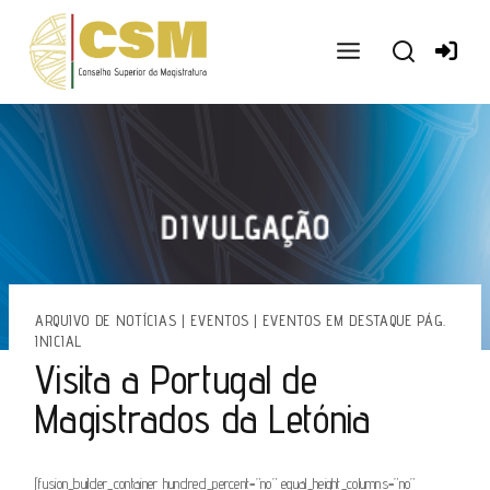
Ir
para
o
conteúdo
ARQUIVO DE NOTÍCIAS
|
EVENTOS
|
EVENTOS EM DESTAQUE PÁG.
INICIAL
Visita a Portugal de
Magistrados da Letónia
[fusion_builder_container hundred_percent=”no” equal_height_columns=”no”