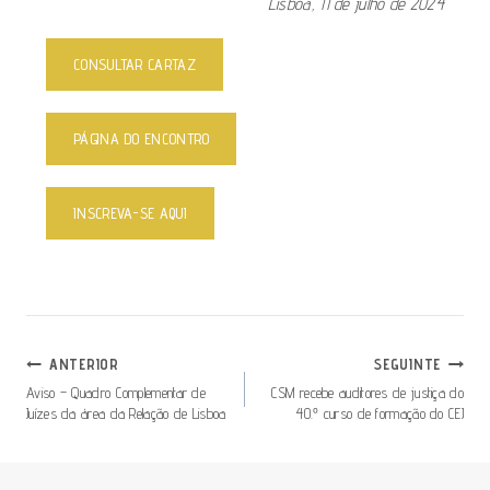
Lisboa, 11 de julho de 2024
CONSULTAR CARTAZ
PÁGINA DO ENCONTRO
INSCREVA-SE AQUI
ANTERIOR
SEGUINTE
Aviso – Quadro Complementar de
CSM recebe auditores de justiça do
Juízes da área da Relação de Lisboa
40.º curso de formação do CEJ