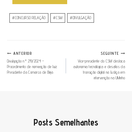
#
CONCURSO RELAÇÃO
#
CSM
#
DIVULGAÇÃO
ANTERIOR
SEGUINTE
Divulgação n.º 219/2024 –
Vice-presidente do CSM destaca
Procedimento de nomeação de Juiz
autonomia tecnológica e desafios da
Presidente da Comarca de Beja
transição digital na Justiça em
intervenção na UMinho
Posts Semelhantes