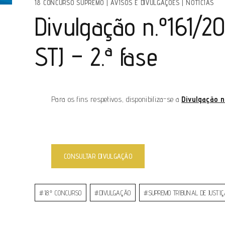
18 CONCURSO SUPREMO
|
AVISOS E DIVULGAÇÕES
|
NOTÍCIAS
Divulgação n.º161/2
STJ – 2.ª fase
Para os fins respetivos, disponibiliza-se a
Divulgação n
CONSULTAR DIVULGAÇÃO
#
18.º CONCURSO
#
DIVULGAÇÃO
#
SUPREMO TRIBUNAL DE JUSTI