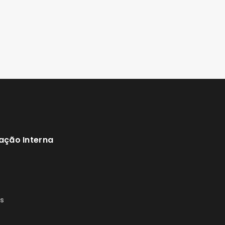
ação Interna
s
s