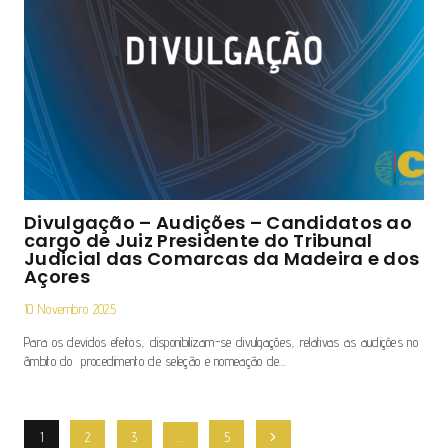
Divulgação – Audições – Candidatos ao
cargo de Juiz Presidente do Tribunal
Judicial das Comarcas da Madeira e dos
Açores
10 Novembro 2025
Para os devidos efeitos, disponibilizam-se divulgações, relativas as audições no
âmbito do procedimento de seleção e nomeação de…
Navegação
1
2
3
…
5
Página